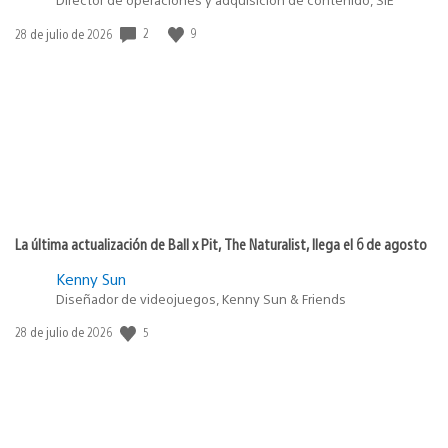
2
9
Fecha
28 de julio de 2026
de
publicación:
La última actualización de Ball x Pit, The Naturalist, llega el 6 de agosto
Kenny Sun
Diseñador de videojuegos, Kenny Sun & Friends
5
Fecha
28 de julio de 2026
de
publicación: