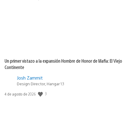
de
publicación:
Un primer vistazo a la expansión Hombre de Honor de Mafia: El Viejo
Continente
Josh Zammit
Design Director, Hangar 13
3
Fecha
4 de agosto de 2026
de
publicación: