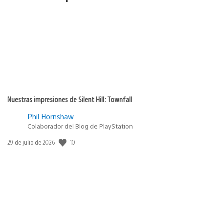
Nuestras impresiones de Silent Hill: Townfall
Phil Hornshaw
Colaborador del Blog de PlayStation
10
Fecha
29 de julio de 2026
de
publicación: