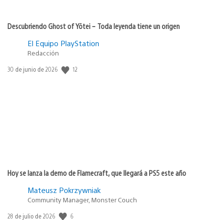
Descubriendo Ghost of Yōtei – Toda leyenda tiene un origen
El Equipo PlayStation
Redacción
12
Fecha
30 de junio de 2026
de
publicación:
Hoy se lanza la demo de Flamecraft, que llegará a PS5 este año
Mateusz Pokrzywniak
Community Manager, Monster Couch
6
Fecha
28 de julio de 2026