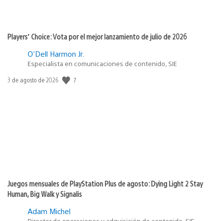
Players’ Choice: Vota por el mejor lanzamiento de julio de 2026
O'Dell Harmon Jr.
Especialista en comunicaciones de contenido, SIE
7
Fecha
3 de agosto de 2026
de
publicación:
Juegos mensuales de PlayStation Plus de agosto: Dying Light 2 Stay
Human, Big Walk y Signalis
Adam Michel
Director de operaciones y adquisición de contenido, SIE