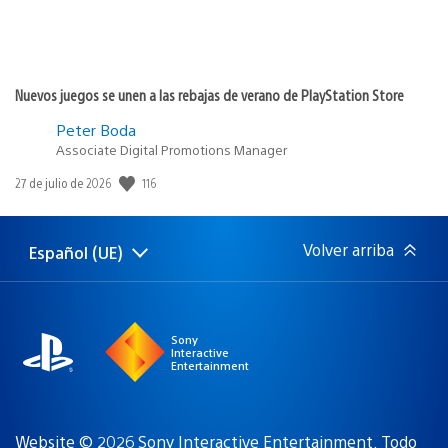
Nuevos juegos se unen a las rebajas de verano de PlayStation Store
Peter Boda
Associate Digital Promotions Manager
116
Fecha
27 de julio de 2026
de
publicación:
Volver arriba
Español (UE)
Selecciona
Región
una
actual:
región
Sony
Interactive
Entertainment
Website © 2026 Sony Interactive Entertainment. Todo