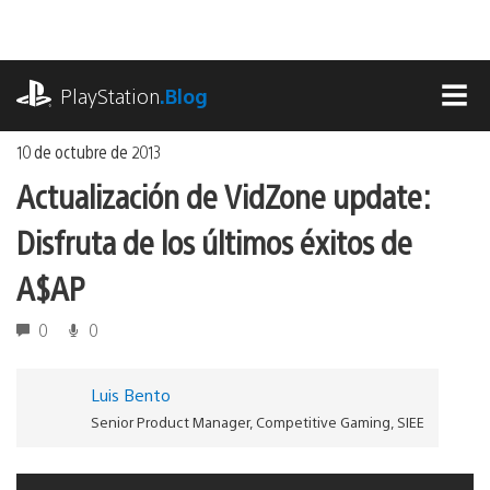
Ir
al
contenido
playstation.com
PlayStation
.Blog
MEN
10 de octubre de 2013
Actualización de VidZone update:
Disfruta de los últimos éxitos de
A$AP
0
0
Luis Bento
Senior Product Manager, Competitive Gaming, SIEE