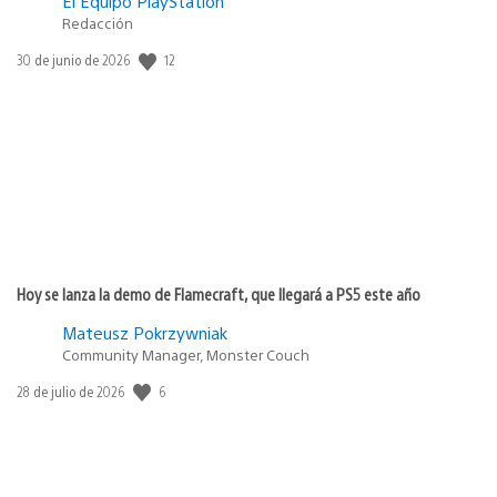
El Equipo PlayStation
Redacción
12
Fecha
30 de junio de 2026
de
publicación:
Hoy se lanza la demo de Flamecraft, que llegará a PS5 este año
Mateusz Pokrzywniak
Community Manager, Monster Couch
6
Fecha
28 de julio de 2026
de
publicación: