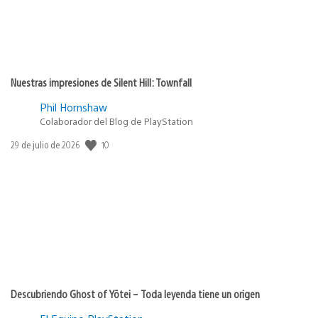
Nuestras impresiones de Silent Hill: Townfall
Phil Hornshaw
Colaborador del Blog de PlayStation
10
Fecha
29 de julio de 2026
de
publicación:
Descubriendo Ghost of Yōtei – Toda leyenda tiene un origen