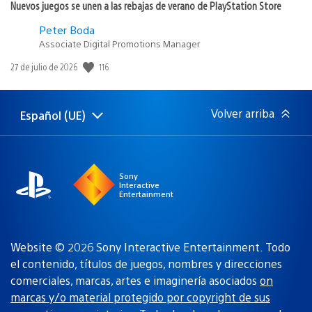
Nuevos juegos se unen a las rebajas de verano de PlayStation Store
Peter Boda
Associate Digital Promotions Manager
116
Fecha
27 de julio de 2026
de
publicación:
Volver arriba
Español (UE)
Selecciona
Región
una
actual:
región
Sony
Interactive
Entertainment
Website © 2026 Sony Interactive Entertainment. Todo
el contenido, títulos de juegos, nombres y direcciones
comerciales, marcas, artes e imaginería asociados
on
marcas y/o material protegido por copyright de sus