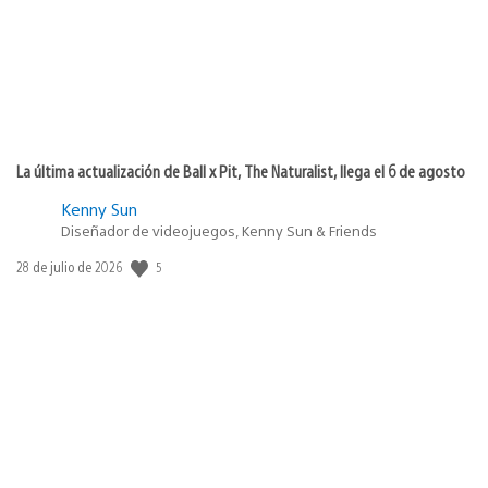
La última actualización de Ball x Pit, The Naturalist, llega el 6 de agosto
Kenny Sun
Diseñador de videojuegos, Kenny Sun & Friends
5
Fecha
28 de julio de 2026
de
publicación: