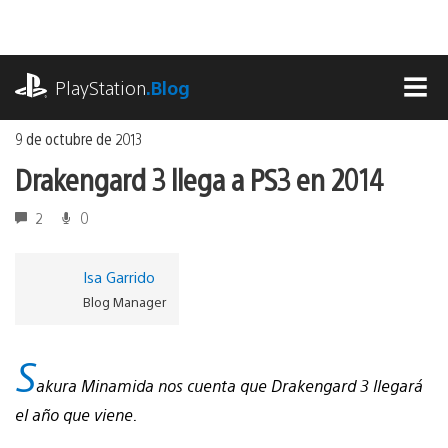
Ir
al
contenido
playstation.com
PlayStation
.Blog
MEN
9 de octubre de 2013
Drakengard 3 llega a PS3 en 2014
2
0
Isa Garrido
Blog Manager
S
akura Minamida nos cuenta que Drakengard 3 llegará
el año que viene.