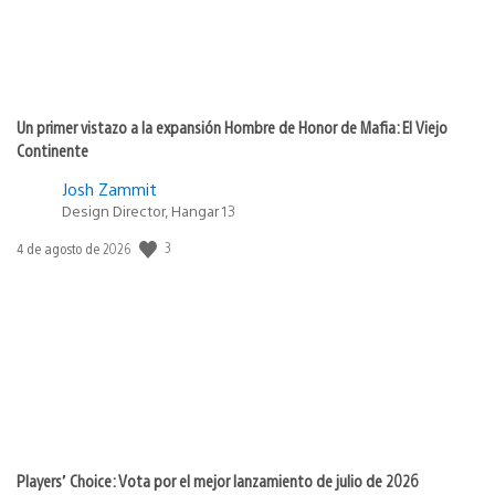
Un primer vistazo a la expansión Hombre de Honor de Mafia: El Viejo
Continente
Josh Zammit
Design Director, Hangar 13
3
Fecha
4 de agosto de 2026
de
publicación:
Players’ Choice: Vota por el mejor lanzamiento de julio de 2026