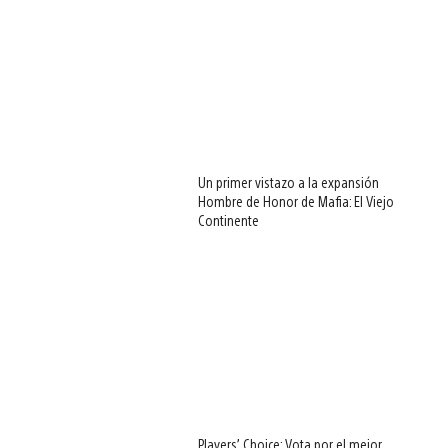
Un primer vistazo a la expansión
Hombre de Honor de Mafia: El Viejo
Continente
Players’ Choice: Vota por el mejor