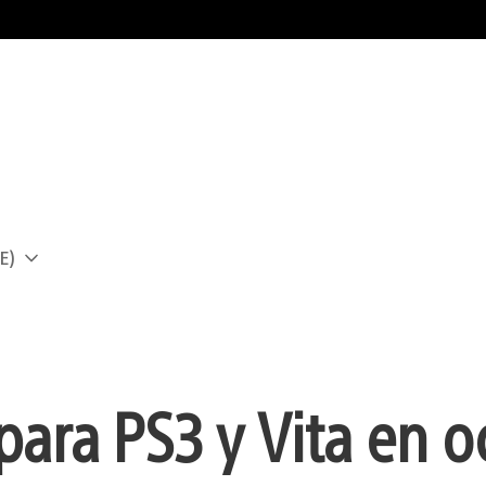
E)
a
para PS3 y Vita en o