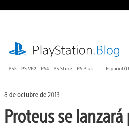
Ir
al
contenido
playstation.com
PlayStation
.Blog
PS5
PS VR2
PS4
PS Store
PS Plus
Español (U
Seleccion
Región
una
actual:
región
8 de octubre de 2013
Proteus se lanzará 