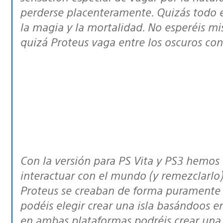
perderse placenteramente. Quizás todo 
la magia y la mortalidad. No esperéis mi
quizá Proteus vaga entre los oscuros conf
Con la versión para PS Vita y PS3 hemos ido añadiendo nuevas formas de
interactuar con el mundo (y remezclarlo).
Proteus se creaban de forma puramente f
podéis elegir crear una isla basándoos en
en ambas plataformas podréis crear una i