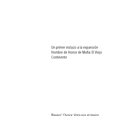
Un primer vistazo a la expansión
Hombre de Honor de Mafia: El Viejo
Continente
Players’ Choice: Vota por el mejor