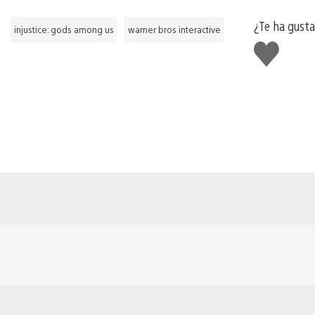
¿Te ha gust
injustice: gods among us
warner bros interactive
Me
gusta
esto