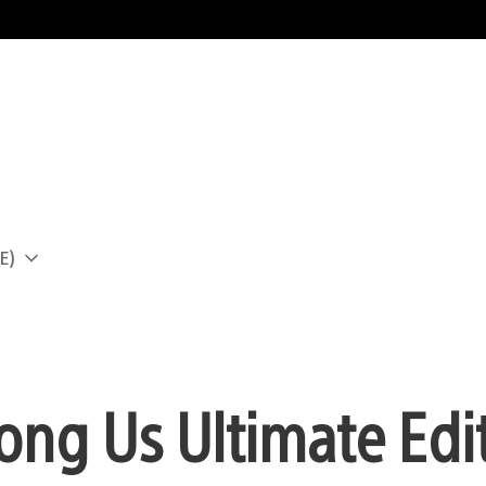
E)
a
ong Us Ultimate Edi