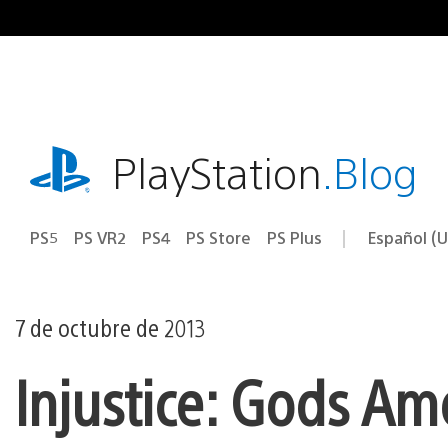
Ir
al
contenido
playstation.com
PlayStation
.Blog
PS5
PS VR2
PS4
PS Store
PS Plus
Español (U
Seleccion
Región
una
actual:
región
7 de octubre de 2013
Injustice: Gods Am