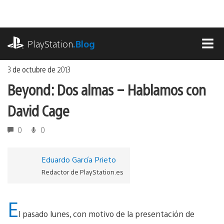
Ir
al
contenido
playstation.com
PlayStation
.Blog
MEN
3 de octubre de 2013
Beyond: Dos almas – Hablamos con
David Cage
0
0
Eduardo García Prieto
Redactor de PlayStation.es
E
l pasado lunes, con motivo de la presentación de