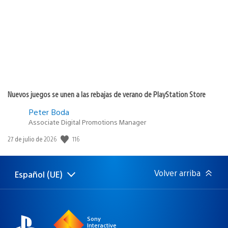
publicación:
Nuevos juegos se unen a las rebajas de verano de PlayStation Store
Peter Boda
Associate Digital Promotions Manager
116
Fecha
27 de julio de 2026
de
publicación:
Volver arriba
Español (UE)
Selecciona
Región
una
actual:
región
Sony
Interactive