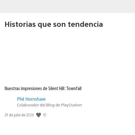
Historias que son tendencia
Nuestras impresiones de Silent Hill: Townfall
Phil Hornshaw
Colaborador del Blog de PlayStation
10
Fecha
29 de julio de 2026
de
publicación: