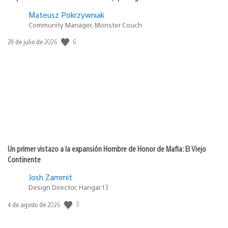
Mateusz Pokrzywniak
Community Manager, Monster Couch
6
Fecha
28 de julio de 2026
de
publicación:
Un primer vistazo a la expansión Hombre de Honor de Mafia: El Viejo
Continente
Josh Zammit
Design Director, Hangar 13
3
Fecha
4 de agosto de 2026
de
publicación: