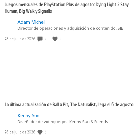
Juegos mensuales de PlayStation Plus de agosto: Dying Light 2 Stay
Human, Big Walk y Signalis
Adam Michel
Director de operaciones y adquisición de contenido, SIE
2
9
Fecha
28 de julio de 2026
de
publicación:
La última actualización de Ball x Pit, The Naturalist, llega el 6 de agosto
Kenny Sun
Diseñador de videojuegos, Kenny Sun & Friends
5
Fecha
28 de julio de 2026
de