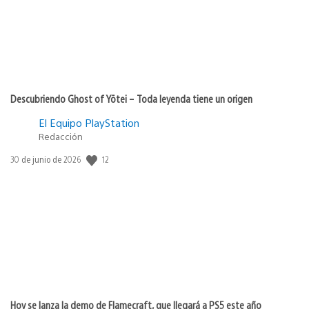
Descubriendo Ghost of Yōtei – Toda leyenda tiene un origen
El Equipo PlayStation
Redacción
12
Fecha
30 de junio de 2026
de
publicación:
Hoy se lanza la demo de Flamecraft, que llegará a PS5 este año