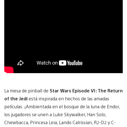
La mesa de pinball de
Star Wars Episode VI: The Return
of the Jedi
está inspirada en hechos de las amadas
películas. ¡Ambientada en el bosque de la luna de Endor,
los jugadores se unen a Luke Skywalker, Han Solo,
Chewbacca, Princesa Leia, Lando Calrissian, R2-D2 y C-