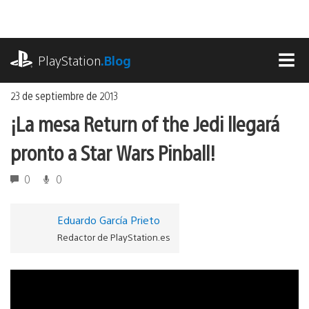
Ir
al
contenido
playstation.com
PlayStation
.Blog
MEN
23 de septiembre de 2013
¡La mesa Return of the Jedi llegará
pronto a Star Wars Pinball!
0
0
Eduardo García Prieto
Redactor de PlayStation.es