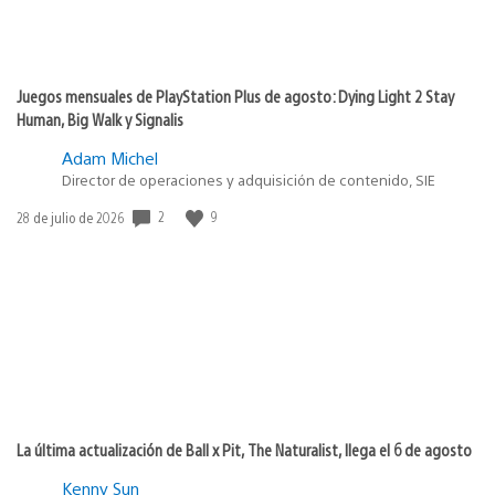
Juegos mensuales de PlayStation Plus de agosto: Dying Light 2 Stay
Human, Big Walk y Signalis
Adam Michel
Director de operaciones y adquisición de contenido, SIE
2
9
Fecha
28 de julio de 2026
de
publicación:
La última actualización de Ball x Pit, The Naturalist, llega el 6 de agosto
Kenny Sun