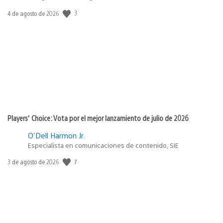
3
Fecha
4 de agosto de 2026
de
publicación:
Players’ Choice: Vota por el mejor lanzamiento de julio de 2026
O'Dell Harmon Jr.
Especialista en comunicaciones de contenido, SIE
7
Fecha
3 de agosto de 2026
de
publicación: