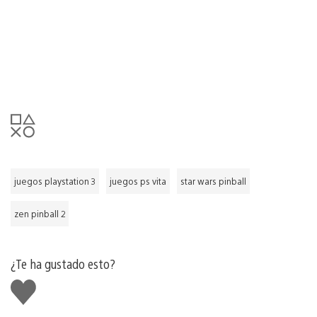
juegos playstation 3
juegos ps vita
star wars pinball
zen pinball 2
¿Te ha gustado esto?
Me
gusta
esto