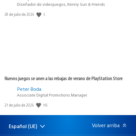
Diseñador de videojuegos, Kenny Sun & Friends
5
Fecha
28 de julio de 2026
de
publicación:
Nuevos juegos se unen a las rebajas de verano de PlayStation Store
Peter Boda
Associate Digital Promotions Manager
116
Fecha
27 de julio de 2026
de
publicación:
Volver arriba
Español (UE)
Selecciona
Región
una
actual: