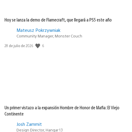
Hoy se lanza la demo de Flamecraft, que llegará a PS5 este año
Mateusz Pokrzywniak
Community Manager, Monster Couch
6
Fecha
28 de julio de 2026
de
publicación:
Un primer vistazo a la expansión Hombre de Honor de Mafia: El Viejo
Continente
Josh Zammit
Design Director, Hangar 13