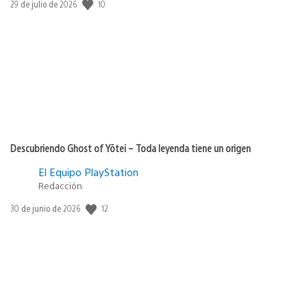
10
Fecha
29 de julio de 2026
de
publicación:
Descubriendo Ghost of Yōtei – Toda leyenda tiene un origen
El Equipo PlayStation
Redacción
12
Fecha
30 de junio de 2026
de
publicación: