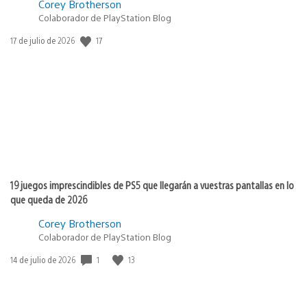
Corey Brotherson
Colaborador de PlayStation Blog
17
Fecha
17 de julio de 2026
de
publicación:
19 juegos imprescindibles de PS5 que llegarán a vuestras pantallas en lo
que queda de 2026
Corey Brotherson
Colaborador de PlayStation Blog
1
13
Fecha
14 de julio de 2026
de
publicación: