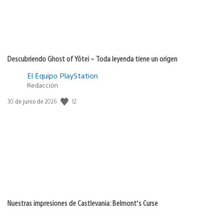
Descubriendo Ghost of Yōtei – Toda leyenda tiene un origen
El Equipo PlayStation
Redacción
12
Fecha
30 de junio de 2026
de
publicación:
Nuestras impresiones de Castlevania: Belmont’s Curse