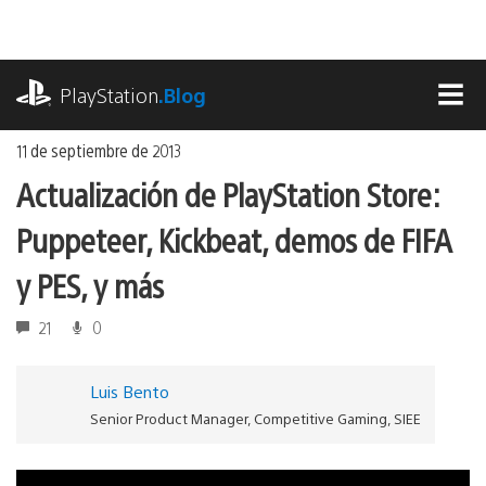
Ir
al
contenido
playstation.com
PlayStation
.Blog
MEN
11 de septiembre de 2013
Actualización de PlayStation Store:
Puppeteer, Kickbeat, demos de FIFA
y PES, y más
21
0
Luis Bento
Senior Product Manager, Competitive Gaming, SIEE