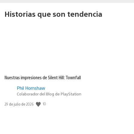
Historias que son tendencia
Nuestras impresiones de Silent Hill: Townfall
Phil Hornshaw
Colaborador del Blog de PlayStation
10
Fecha
29 de julio de 2026
de
publicación: