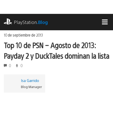
Ir
al
contenido
playstation.com
PlayStation
.Blog
MEN
10 de septiembre de 2013
Top 10 de PSN – Agosto de 2013:
Payday 2 y DuckTales dominan la lista
0
0
Isa Garrido
Blog Manager