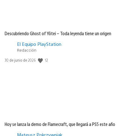
Descubriendo Ghost of Yōtei – Toda leyenda tiene un origen
El Equipo PlayStation
Redacción
12
Fecha
30 de junio de 2026
de
publicación:
Hoy se lanza la demo de Flamecraft, que llegará a PS5 este año
Mateusz Pokrzywniak