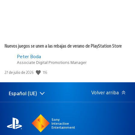
Nuevos juegos se unen a las rebajas de verano de PlayStation Store
Peter Boda
Associate Digital Promotions Manager
116
Fecha
27 de julio de 2026
de
publicación:
Volver arriba
Español (UE)
Selecciona
Región
una
actual:
región
Sony
Interactive
Entertainment