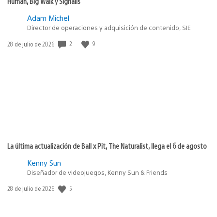
Human, Big Walk y Signalis
Adam Michel
Director de operaciones y adquisición de contenido, SIE
2
9
Fecha
28 de julio de 2026
de
publicación:
La última actualización de Ball x Pit, The Naturalist, llega el 6 de agosto
Kenny Sun
Diseñador de videojuegos, Kenny Sun & Friends
5
Fecha
28 de julio de 2026
de
publicación: