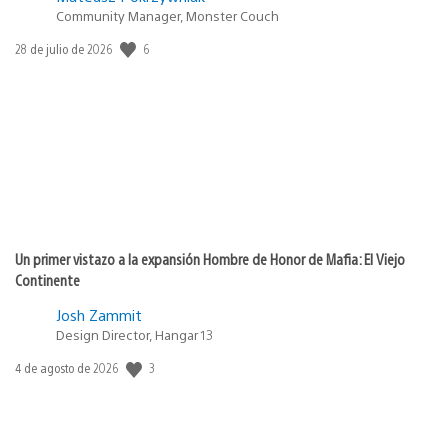
Community Manager, Monster Couch
6
Fecha
28 de julio de 2026
de
publicación:
Un primer vistazo a la expansión Hombre de Honor de Mafia: El Viejo
Continente
Josh Zammit
Design Director, Hangar 13
3
Fecha
4 de agosto de 2026
de
publicación: