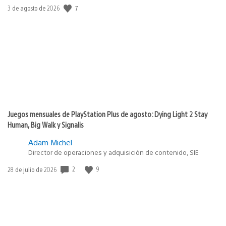
7
Fecha
3 de agosto de 2026
de
publicación:
Juegos mensuales de PlayStation Plus de agosto: Dying Light 2 Stay
Human, Big Walk y Signalis
Adam Michel
Director de operaciones y adquisición de contenido, SIE
2
9
Fecha
28 de julio de 2026
de
publicación: