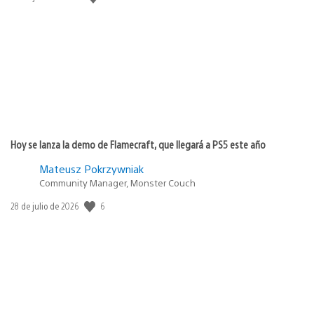
de
publicación:
Hoy se lanza la demo de Flamecraft, que llegará a PS5 este año
Mateusz Pokrzywniak
Community Manager, Monster Couch
6
Fecha
28 de julio de 2026
de
publicación: