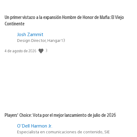
Un primer vistazo a la expansión Hombre de Honor de Mafia: El Viejo
Continente
Josh Zammit
Design Director, Hangar 13
3
Fecha
4 de agosto de 2026
de
publicación:
Players’ Choice: Vota por el mejor lanzamiento de julio de 2026
O'Dell Harmon Jr.
Especialista en comunicaciones de contenido, SIE