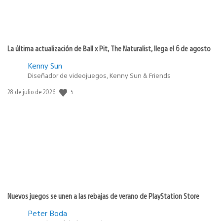
La última actualización de Ball x Pit, The Naturalist, llega el 6 de agosto
Kenny Sun
Diseñador de videojuegos, Kenny Sun & Friends
5
Fecha
28 de julio de 2026
de
publicación:
Nuevos juegos se unen a las rebajas de verano de PlayStation Store
Peter Boda