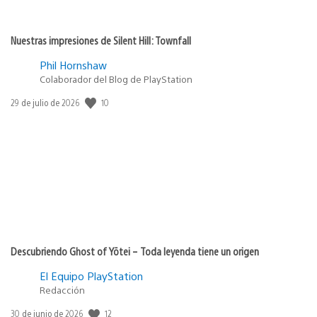
Nuestras impresiones de Silent Hill: Townfall
Phil Hornshaw
Colaborador del Blog de PlayStation
10
Fecha
29 de julio de 2026
de
publicación:
Descubriendo Ghost of Yōtei – Toda leyenda tiene un origen
El Equipo PlayStation
Redacción
12
Fecha
30 de junio de 2026