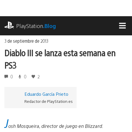
Ir
al
contenido
playstation.com
PlayStation
.Blog
MEN
3 de septiembre de 2013
Diablo III se lanza esta semana en
PS3
0
0
2
Eduardo García Prieto
Redactor de PlayStation.es
J
osh Mosqueira, director de juego en Blizzard.