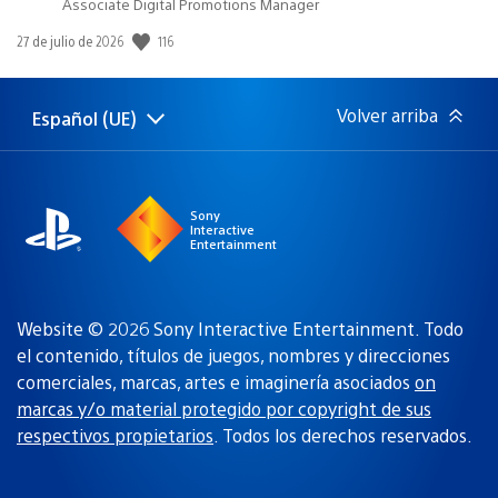
Associate Digital Promotions Manager
116
Fecha
27 de julio de 2026
de
publicación:
Volver arriba
Español (UE)
Selecciona
Región
una
actual:
región
Sony
Interactive
Entertainment
Website © 2026 Sony Interactive Entertainment. Todo
el contenido, títulos de juegos, nombres y direcciones
comerciales, marcas, artes e imaginería asociados
on
marcas y/o material protegido por copyright de sus
respectivos propietarios
. Todos los derechos reservados.