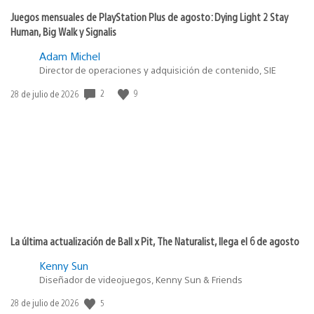
Juegos mensuales de PlayStation Plus de agosto: Dying Light 2 Stay
Human, Big Walk y Signalis
Adam Michel
Director de operaciones y adquisición de contenido, SIE
2
9
Fecha
28 de julio de 2026
de
publicación:
La última actualización de Ball x Pit, The Naturalist, llega el 6 de agosto
Kenny Sun
Diseñador de videojuegos, Kenny Sun & Friends
5
Fecha
28 de julio de 2026