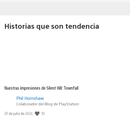
Historias que son tendencia
Nuestras impresiones de Silent Hill: Townfall
Phil Hornshaw
Colaborador del Blog de PlayStation
10
Fecha
29 de julio de 2026
de
publicación: