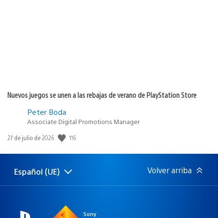
de
publicación:
Nuevos juegos se unen a las rebajas de verano de PlayStation Store
Peter Boda
Associate Digital Promotions Manager
116
Fecha
27 de julio de 2026
de
publicación:
Volver arriba
Español (UE)
Selecciona
Región
una
actual:
región
Sony