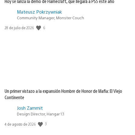
Hoy se lanza la demo de Flamecraft, que llegará a PS5 este año
Mateusz Pokrzywniak
Community Manager, Monster Couch
6
Fecha
28 de julio de 2026
de
publicación:
Un primer vistazo a la expansión Hombre de Honor de Mafia: El Viejo
Continente
Josh Zammit
Design Director, Hangar 13
3
Fecha
4 de agosto de 2026
de
publicación: