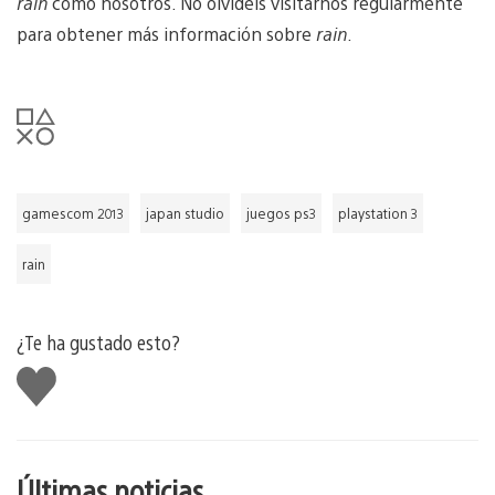
rain
como nosotros. No olvidéis visitarnos regularmente
para obtener más información sobre
rain
.
gamescom 2013
japan studio
juegos ps3
playstation 3
rain
¿Te ha gustado esto?
Me
gusta
esto
Últimas noticias