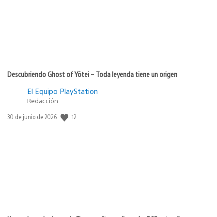
Descubriendo Ghost of Yōtei – Toda leyenda tiene un origen
El Equipo PlayStation
Redacción
12
Fecha
30 de junio de 2026
de
publicación: