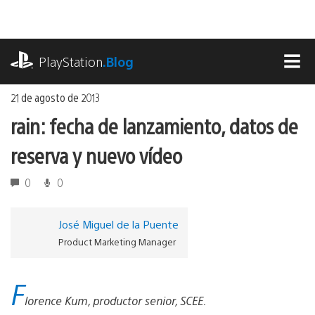
Ir
al
contenido
playstation.com
PlayStation
.Blog
MEN
21 de agosto de 2013
rain: fecha de lanzamiento, datos de
reserva y nuevo vídeo
0
0
José Miguel de la Puente
Product Marketing Manager
F
lorence Kum, productor senior, SCEE.