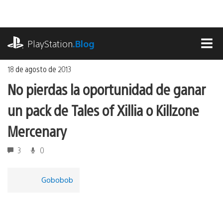
Ir
al
contenido
playstation.com
PlayStation
.Blog
MEN
18 de agosto de 2013
No pierdas la oportunidad de ganar
un pack de Tales of Xillia o Killzone
Mercenary
3
0
Gobobob