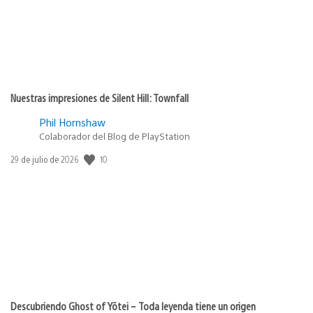
Nuestras impresiones de Silent Hill: Townfall
Phil Hornshaw
Colaborador del Blog de PlayStation
10
Fecha
29 de julio de 2026
de
publicación:
Descubriendo Ghost of Yōtei – Toda leyenda tiene un origen