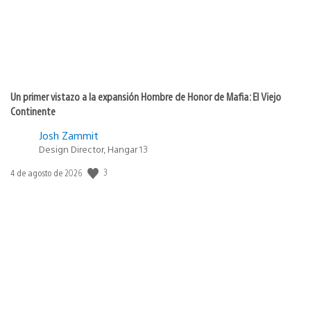
Un primer vistazo a la expansión Hombre de Honor de Mafia: El Viejo
Continente
Josh Zammit
Design Director, Hangar 13
3
Fecha
4 de agosto de 2026
de
publicación: