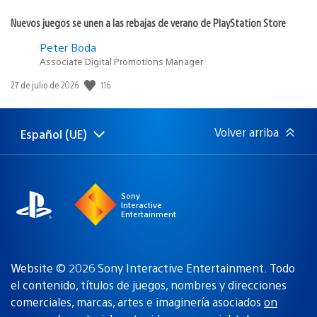
Nuevos juegos se unen a las rebajas de verano de PlayStation Store
Peter Boda
Associate Digital Promotions Manager
116
Fecha
27 de julio de 2026
de
publicación:
Volver arriba
Español (UE)
Selecciona
Región
una
actual:
región
Sony
Interactive
Entertainment
Website © 2026 Sony Interactive Entertainment. Todo
el contenido, títulos de juegos, nombres y direcciones
comerciales, marcas, artes e imaginería asociados
on