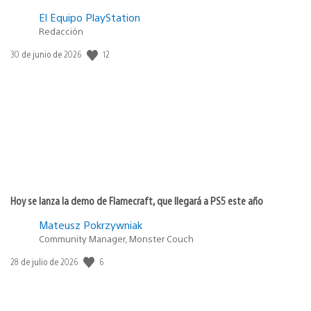
El Equipo PlayStation
Redacción
12
Fecha
30 de junio de 2026
de
publicación:
Hoy se lanza la demo de Flamecraft, que llegará a PS5 este año
Mateusz Pokrzywniak
Community Manager, Monster Couch
6
Fecha
28 de julio de 2026
de
publicación: