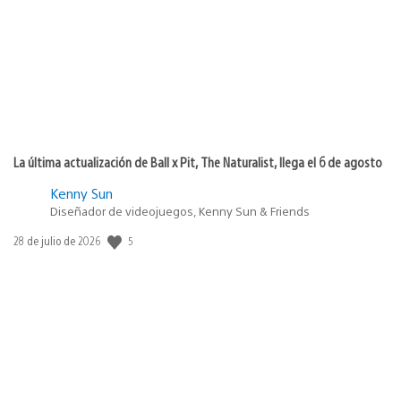
publicación:
La última actualización de Ball x Pit, The Naturalist, llega el 6 de agosto
Kenny Sun
Diseñador de videojuegos, Kenny Sun & Friends
5
Fecha
28 de julio de 2026
de
publicación: