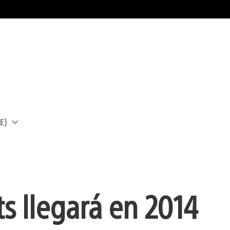
E)
a
ts llegará en 2014