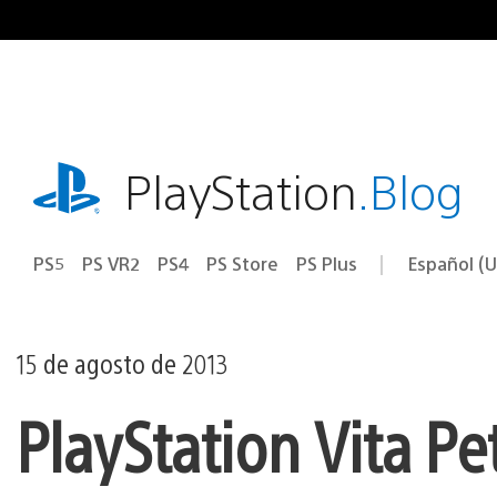
Ir
al
contenido
playstation.com
PlayStation
.Blog
PS5
PS VR2
PS4
PS Store
PS Plus
Español (U
Seleccion
Región
una
actual:
región
15 de agosto de 2013
PlayStation Vita Pe