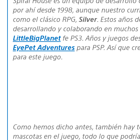
Spiral House es un equipo de desarrollo con sede en Reino Unido, que anda
por ahí desde 1998, aunque nuestro curr
como el clásico RPG,
Silver
. Estos años 
desarrollando y colaborando en muchos 
LittleBigPlanet
fe PS3. Años y juegos d
EyePet Adventures
para PSP. Así que cre
para este juego.
Como hemos dicho antes, también hay todo un elemento de simulación de
mascotas en el juego, todo lo que podría