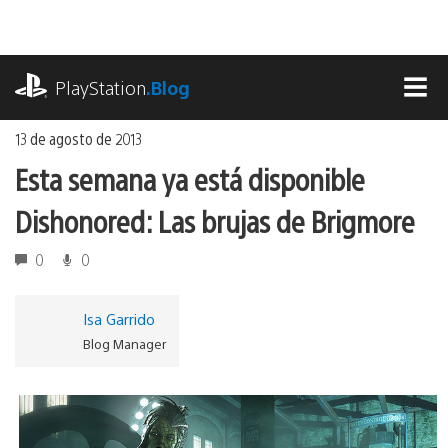
Ir
al
contenido
playstation.com
PlayStation
.Blog
MEN
13 de agosto de 2013
Esta semana ya está disponible
Dishonored: Las brujas de Brigmore
0
0
Isa Garrido
Blog Manager