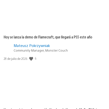
Hoy se lanza la demo de Flamecraft, que llegará a PS5 este año
Mateusz Pokrzywniak
Community Manager, Monster Couch
6
Fecha
28 de julio de 2026
de
publicación: