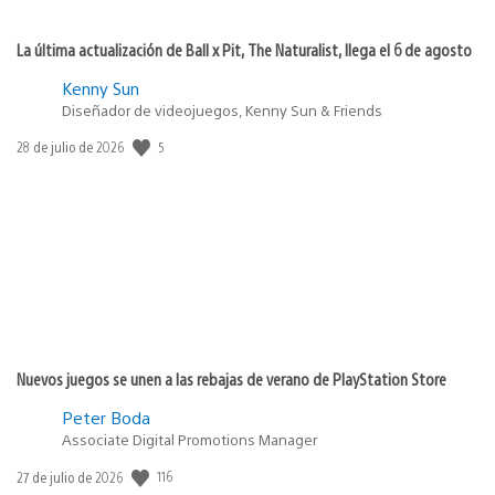
La última actualización de Ball x Pit, The Naturalist, llega el 6 de agosto
Kenny Sun
Diseñador de videojuegos, Kenny Sun & Friends
5
Fecha
28 de julio de 2026
de
publicación:
Nuevos juegos se unen a las rebajas de verano de PlayStation Store
Peter Boda
Associate Digital Promotions Manager
116
Fecha
27 de julio de 2026