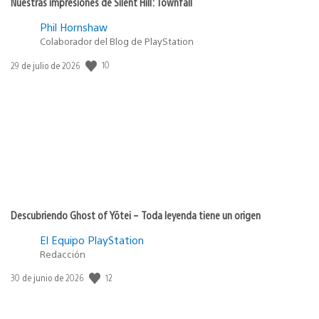
Nuestras impresiones de Silent Hill: Townfall
Phil Hornshaw
Colaborador del Blog de PlayStation
10
Fecha
29 de julio de 2026
de
publicación:
Descubriendo Ghost of Yōtei – Toda leyenda tiene un origen
El Equipo PlayStation
Redacción
12
Fecha
30 de junio de 2026
de
publicación: