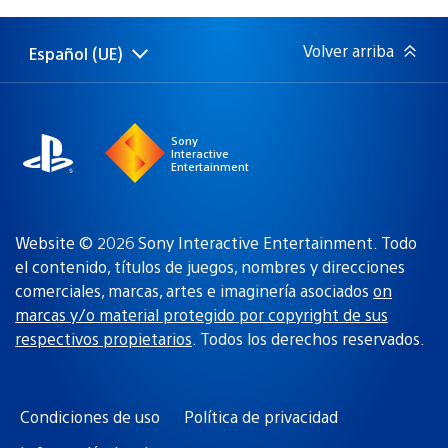
de
publicación:
Volver arriba
Español (UE)
Selecciona
Región
una
actual:
región
Sony
Interactive
Entertainment
Website © 2026 Sony Interactive Entertainment. Todo
el contenido, títulos de juegos, nombres y direcciones
comerciales, marcas, artes e imaginería asociados
on
marcas y/o material protegido por copyright de sus
respectivos propietarios
. Todos los derechos reservados.
Condiciones de uso
Política de privacidad