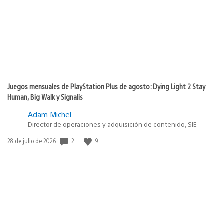
Juegos mensuales de PlayStation Plus de agosto: Dying Light 2 Stay
Human, Big Walk y Signalis
Adam Michel
Director de operaciones y adquisición de contenido, SIE
2
9
Fecha
28 de julio de 2026
de
publicación: