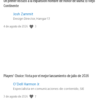
Un primer vistazo a la expansión Hombre de Honor de Mafia: El Viejo
Continente
Josh Zammit
Design Director, Hangar 13
3
Fecha
4 de agosto de 2026
de
publicación:
Players’ Choice: Vota por el mejor lanzamiento de julio de 2026
O'Dell Harmon Jr.
Especialista en comunicaciones de contenido, SIE
7
Fecha
3 de agosto de 2026
de
publicación: