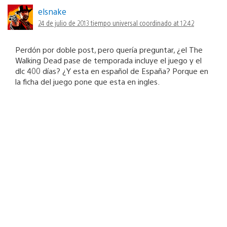
elsnake
24 de julio de 2013 tiempo universal coordinado at 12:42
Perdón por doble post, pero quería preguntar, ¿el The
Walking Dead pase de temporada incluye el juego y el
dlc 400 días? ¿Y esta en español de España? Porque en
la ficha del juego pone que esta en ingles.
Patxi Gil Crénier
24 de julio de 2013 tiempo universal coordinado at 15:48
La ficha pone que está en inglés, pero hay un parche
que incluye un pack de idiomas. Debería ser español
de España, pero tanto no puedo saber, sólo dispongo
de esta información.
Estoy consultando ahora mismo lo del DLC de 400