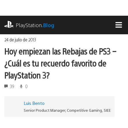
Ir
al
contenido
playstation.com
PlayStation
.Blog
MEN
24 de julio de 2013
Hoy empiezan las Rebajas de PS3 –
¿Cuál es tu recuerdo favorito de
PlayStation 3?
39
0
Luis Bento
Senior Product Manager, Competitive Gaming, SIEE