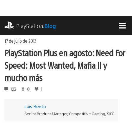
Ir
al
contenido
playstation.com
PlayStation
.Blog
MEN
17 de julio de 2013
PlayStation Plus en agosto: Need For
Speed: Most Wanted, Mafia II y
mucho más
122
0
1
Luis Bento
Senior Product Manager, Competitive Gaming, SIEE