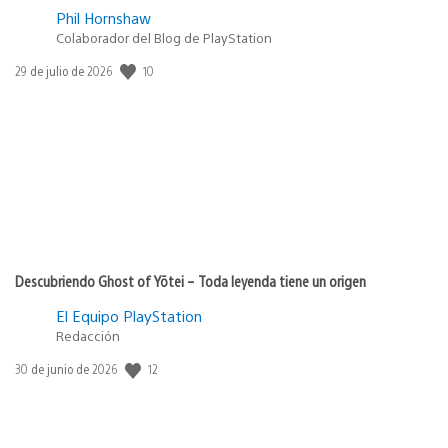
Phil Hornshaw
Colaborador del Blog de PlayStation
10
Fecha
29 de julio de 2026
de
publicación:
Descubriendo Ghost of Yōtei – Toda leyenda tiene un origen
El Equipo PlayStation
Redacción
12
Fecha
30 de junio de 2026
de
publicación: