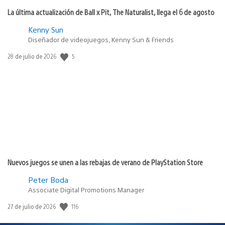
La última actualización de Ball x Pit, The Naturalist, llega el 6 de agosto
Kenny Sun
Diseñador de videojuegos, Kenny Sun & Friends
5
Fecha
28 de julio de 2026
de
publicación:
Nuevos juegos se unen a las rebajas de verano de PlayStation Store
Peter Boda
Associate Digital Promotions Manager
116
Fecha
27 de julio de 2026
de
publicación: