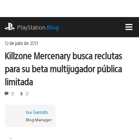
Ir
al
contenido
playstation.com
PlayStation
.Blog
MEN
12 de julio de 2013
Killzone Mercenary busca reclutas
para su beta multijugador pública
limitada
11
0
Isa Garrido
Blog Manager