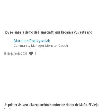
Hoy se lanza la demo de Flamecraft, que llegará a PS5 este año
Mateusz Pokrzywniak
Community Manager, Monster Couch
6
Fecha
28 de julio de 2026
de
publicación:
Un primer vistazo a la expansión Hombre de Honor de Mafia: El Viejo