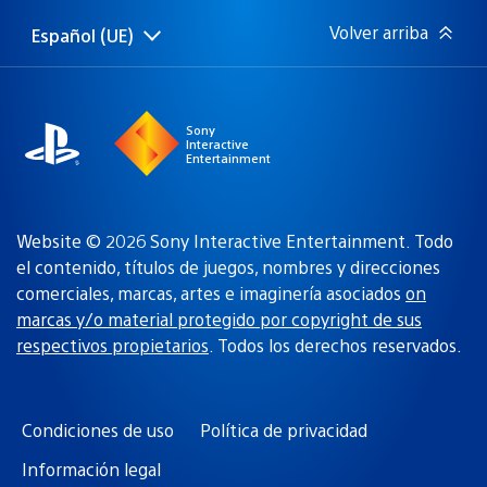
Volver arriba
Español (UE)
Selecciona
Región
una
actual:
región
Sony
Interactive
Entertainment
Website © 2026 Sony Interactive Entertainment. Todo
el contenido, títulos de juegos, nombres y direcciones
comerciales, marcas, artes e imaginería asociados
on
marcas y/o material protegido por copyright de sus
respectivos propietarios
. Todos los derechos reservados.
Condiciones de uso
Política de privacidad
Información legal