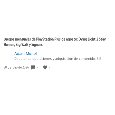
Juegos mensuales de PlayStation Plus de agosto: Dying Light 2 Stay
Human, Big Walk y Signalis
Adam Michel
Director de operaciones y adquisición de contenido, SIE
2
9
Fecha
28 de julio de 2026
de
publicación: