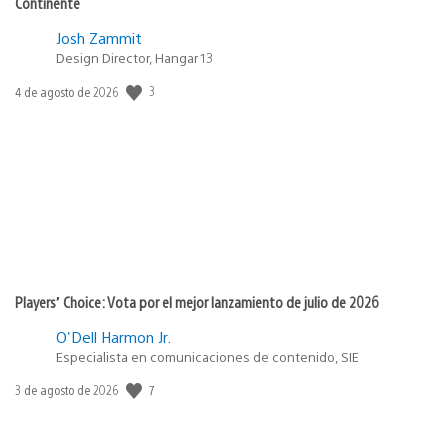
Continente
Josh Zammit
Design Director, Hangar 13
3
Fecha
4 de agosto de 2026
de
publicación:
Players’ Choice: Vota por el mejor lanzamiento de julio de 2026
O'Dell Harmon Jr.
Especialista en comunicaciones de contenido, SIE
7
Fecha
3 de agosto de 2026
de
publicación: