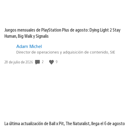
Juegos mensuales de PlayStation Plus de agosto: Dying Light 2 Stay
Human, Big Walk y Signalis
Adam Michel
Director de operaciones y adquisición de contenido, SIE
2
9
Fecha
28 de julio de 2026
de
publicación:
La última actualización de Ball x Pit, The Naturalist, llega el 6 de agosto