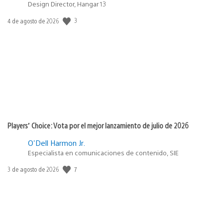
Design Director, Hangar 13
3
Fecha
4 de agosto de 2026
de
publicación:
Players’ Choice: Vota por el mejor lanzamiento de julio de 2026
O'Dell Harmon Jr.
Especialista en comunicaciones de contenido, SIE
7
Fecha
3 de agosto de 2026
de
publicación: