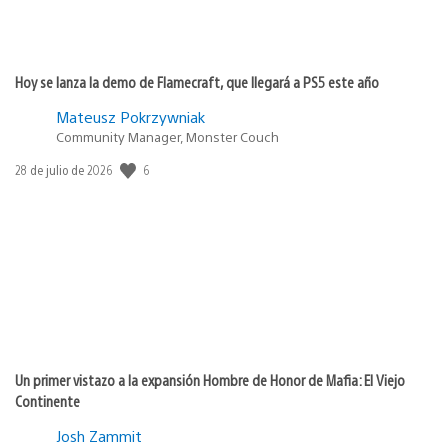
Hoy se lanza la demo de Flamecraft, que llegará a PS5 este año
Mateusz Pokrzywniak
Community Manager, Monster Couch
6
Fecha
28 de julio de 2026
de
publicación:
Un primer vistazo a la expansión Hombre de Honor de Mafia: El Viejo
Continente
Josh Zammit