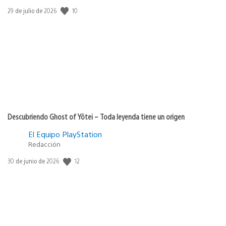
10
Fecha
29 de julio de 2026
de
publicación:
Descubriendo Ghost of Yōtei – Toda leyenda tiene un origen
El Equipo PlayStation
Redacción
12
Fecha
30 de junio de 2026
de
publicación: