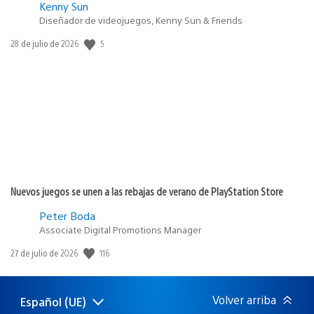
Kenny Sun
Diseñador de videojuegos, Kenny Sun & Friends
5
Fecha
28 de julio de 2026
de
publicación:
Nuevos juegos se unen a las rebajas de verano de PlayStation Store
Peter Boda
Associate Digital Promotions Manager
116
Fecha
27 de julio de 2026
de
publicación:
Volver arriba
Español (UE)
Selecciona
Región