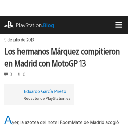
Ir
al
contenido
playstation.com
PlayStation
.Blog
MEN
9 de julio de 2013
Los hermanos Márquez compitieron
en Madrid con MotoGP 13
3
0
Eduardo García Prieto
Redactor de PlayStation.es
A
yer, la azotea del hotel RoomMate de Madrid acogió