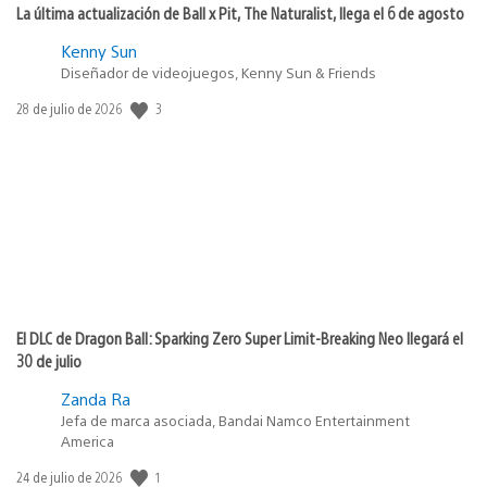
La última actualización de Ball x Pit, The Naturalist, llega el 6 de agosto
Kenny Sun
Diseñador de videojuegos, Kenny Sun & Friends
3
Fecha
28 de julio de 2026
de
publicación:
El DLC de Dragon Ball: Sparking Zero Super Limit-Breaking Neo llegará el
30 de julio
Zanda Ra
Jefa de marca asociada, Bandai Namco Entertainment
America
1
Fecha
24 de julio de 2026