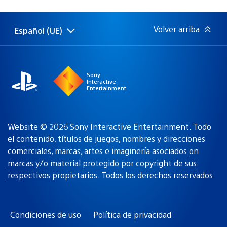
de
publicación:
Volver arriba
Español (UE)
Selecciona
Región
una
actual:
región
Sony
Interactive
Entertainment
Website © 2026 Sony Interactive Entertainment. Todo
el contenido, títulos de juegos, nombres y direcciones
comerciales, marcas, artes e imaginería asociados
on
marcas y/o material protegido por copyright de sus
respectivos propietarios
. Todos los derechos reservados.
Condiciones de uso
Política de privacidad