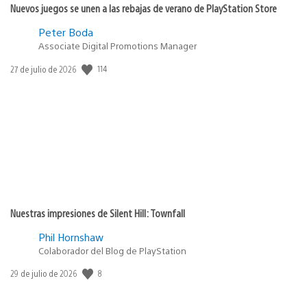
Nuevos juegos se unen a las rebajas de verano de PlayStation Store
Peter Boda
Associate Digital Promotions Manager
114
Fecha
27 de julio de 2026
de
publicación:
Nuestras impresiones de Silent Hill: Townfall
Phil Hornshaw
Colaborador del Blog de PlayStation
8
Fecha
29 de julio de 2026
de
publicación: