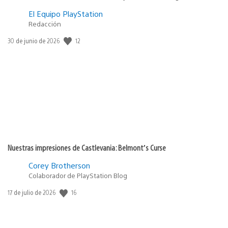
El Equipo PlayStation
Redacción
12
Fecha
30 de junio de 2026
de
publicación:
Nuestras impresiones de Castlevania: Belmont’s Curse
Corey Brotherson
Colaborador de PlayStation Blog
16
Fecha
17 de julio de 2026
de
publicación: