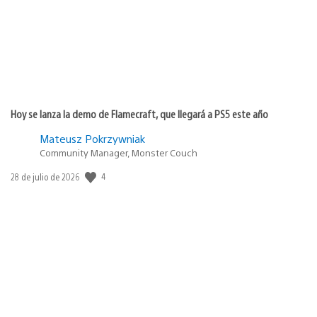
Hoy se lanza la demo de Flamecraft, que llegará a PS5 este año
Mateusz Pokrzywniak
Community Manager, Monster Couch
4
Fecha
28 de julio de 2026
de
publicación: