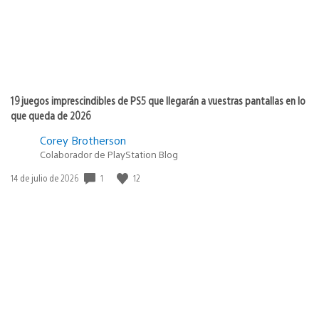
19 juegos imprescindibles de PS5 que llegarán a vuestras pantallas en lo
que queda de 2026
Corey Brotherson
Colaborador de PlayStation Blog
1
12
Fecha
14 de julio de 2026
de
publicación: