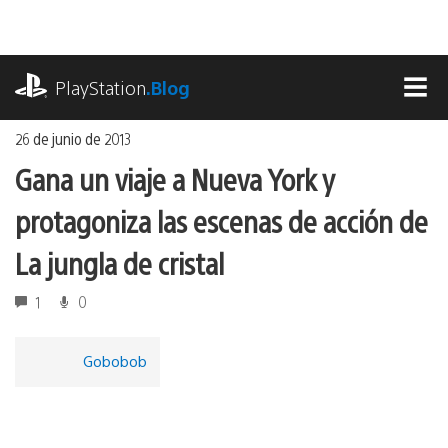
Ir
al
contenido
playstation.com
PlayStation
.Blog
MEN
26 de junio de 2013
Gana un viaje a Nueva York y
protagoniza las escenas de acción de
La jungla de cristal
1
0
Gobobob