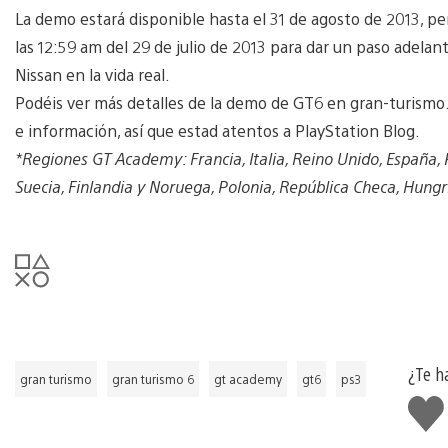
La demo estará disponible hasta el 31 de agosto de 2013, p
las 12:59 am del 29 de julio de 2013 para dar un paso adelan
Nissan en la vida real.
Podéis ver más detalles de la demo de GT6 en gran-turism
e información, así que estad atentos a PlayStation Blog.
*Regiones GT Academy: Francia, Italia, Reino Unido, España,
Suecia, Finlandia y Noruega, Polonia, República Checa, Hungr
¿Te h
gran turismo
gran turismo 6
gt academy
gt6
ps3
Me
gust
esto