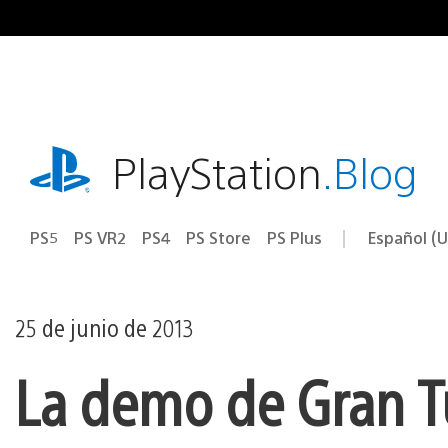
Ir
al
contenido
playstation.com
PlayStation
.Blog
PS5
PS VR2
PS4
PS Store
PS Plus
Español (U
Seleccion
Región
una
actual:
región
25 de junio de 2013
La demo de Gran Tu