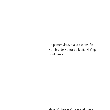
Un primer vistazo a la expansión
Hombre de Honor de Mafia: El Viejo
Continente
Players’ Choice: Vota por el mejor