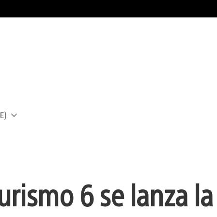
E)
a
rismo 6 se lanza la