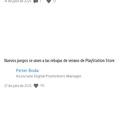
1
13
Fecha
14 de julio de 2026
de
publicación:
Nuevos juegos se unen a las rebajas de verano de PlayStation Store
Peter Boda
Associate Digital Promotions Manager
116
Fecha
27 de julio de 2026
de
publicación: