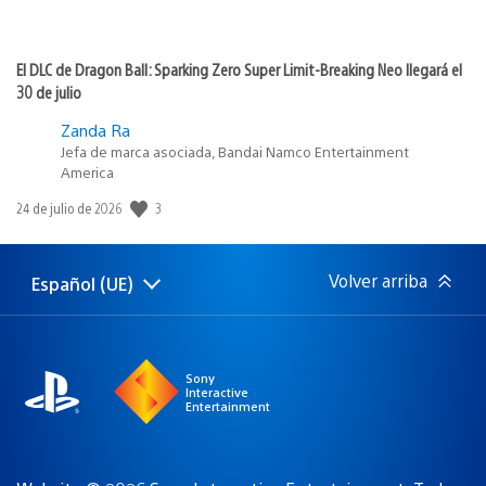
El DLC de Dragon Ball: Sparking Zero Super Limit-Breaking Neo llegará el
30 de julio
Zanda Ra
Jefa de marca asociada, Bandai Namco Entertainment
America
3
Fecha
24 de julio de 2026
de
publicación:
Volver arriba
Español (UE)
Selecciona
Región
una
actual:
región
Sony
Interactive
Entertainment