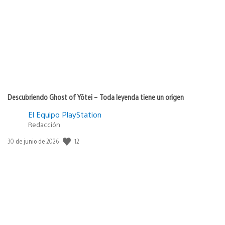
Descubriendo Ghost of Yōtei – Toda leyenda tiene un origen
El Equipo PlayStation
Redacción
12
Fecha
30 de junio de 2026
de
publicación: