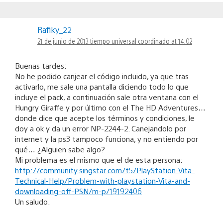
Rafiky_22
21 de junio de 2013 tiempo universal coordinado at 14:02
Buenas tardes:
No he podido canjear el código incluido, ya que tras
activarlo, me sale una pantalla diciendo todo lo que
incluye el pack, a continuación sale otra ventana con el
Hungry Giraffe y por último con el The HD Adventures…
donde dice que acepte los términos y condiciones, le
doy a ok y da un error NP-2244-2. Canejandolo por
internet y la ps3 tampoco funciona, y no entiendo por
qué… ¿Alguien sabe algo?
Mi problema es el mismo que el de esta persona:
http://community.singstar.com/t5/PlayStation-Vita-
Technical-Help/Problem-with-playstation-Vita-and-
downloading-off-PSN/m-p/19192406
Un saludo.