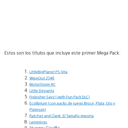
Estos son los títulos que incluye este primer Mega Pack:
LittleBigPlanet PS Vita
WipeOut 2048
MotorStorm RC
Little Deviants
Frobisher Says! (with Fun Pack DLC)
Ecolibrium (con packs de juego Broce, Plata, Oro y
Platinum)
Ratchet and Clank: El Tamaño importa
Lemmings
Hungry Giraffe