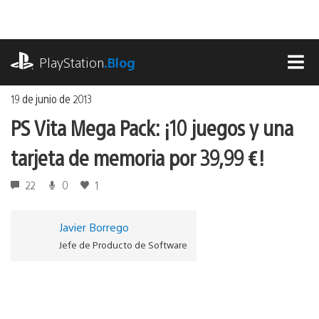
Ir
al
contenido
playstation.com
PlayStation
.Blog
MEN
19 de junio de 2013
PS Vita Mega Pack: ¡10 juegos y una
tarjeta de memoria por 39,99 €!
22
0
1
Javier Borrego
Jefe de Producto de Software