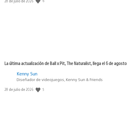
6
Fecha
28 de julio de 2026
de
publicación:
La última actualización de Ball x Pit, The Naturalist, llega el 6 de agosto
Kenny Sun
Diseñador de videojuegos, Kenny Sun & Friends
5
Fecha
28 de julio de 2026
de
publicación: