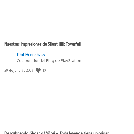
Nuestras impresiones de Silent Hill: Townfall
Phil Hornshaw
Colaborador del Blog de PlayStation
10
Fecha
29 de julio de 2026
de
publicación:
Descubriendo Ghost of Yōtei – Toda leyenda tiene un origen