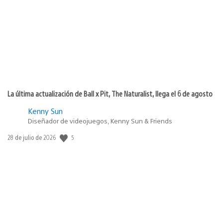
publicación:
La última actualización de Ball x Pit, The Naturalist, llega el 6 de agosto
Kenny Sun
Diseñador de videojuegos, Kenny Sun & Friends
5
Fecha
28 de julio de 2026
de
publicación: