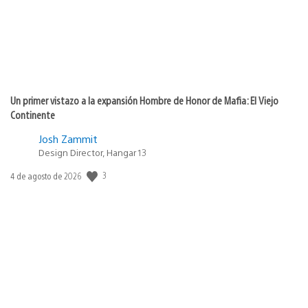
Un primer vistazo a la expansión Hombre de Honor de Mafia: El Viejo
Continente
Josh Zammit
Design Director, Hangar 13
3
Fecha
4 de agosto de 2026
de
publicación: