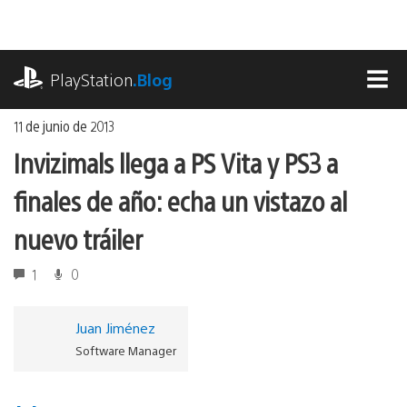
Ir
al
contenido
playstation.com
PlayStation
.Blog
MEN
11 de junio de 2013
Invizimals llega a PS Vita y PS3 a
finales de año: echa un vistazo al
nuevo tráiler
1
0
Juan Jiménez
Software Manager