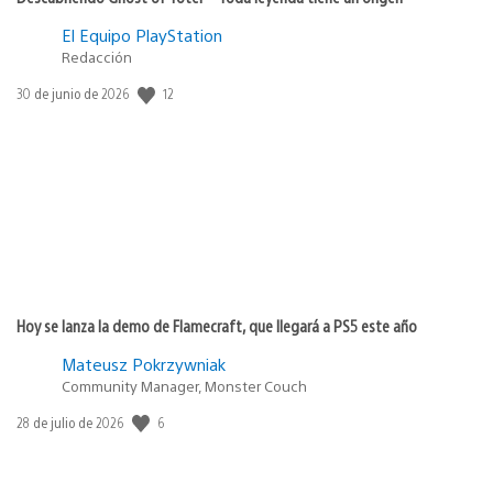
El Equipo PlayStation
Redacción
12
Fecha
30 de junio de 2026
de
publicación:
Hoy se lanza la demo de Flamecraft, que llegará a PS5 este año
Mateusz Pokrzywniak
Community Manager, Monster Couch
6
Fecha
28 de julio de 2026
de
publicación: