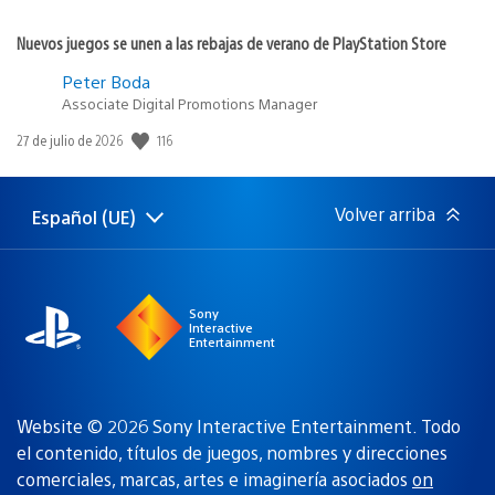
Nuevos juegos se unen a las rebajas de verano de PlayStation Store
Peter Boda
Associate Digital Promotions Manager
116
Fecha
27 de julio de 2026
de
publicación:
Volver arriba
Español (UE)
Selecciona
Región
una
actual:
región
Sony
Interactive
Entertainment
Website © 2026 Sony Interactive Entertainment. Todo
el contenido, títulos de juegos, nombres y direcciones
comerciales, marcas, artes e imaginería asociados
on