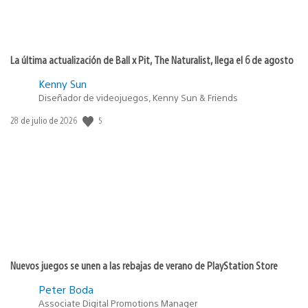
La última actualización de Ball x Pit, The Naturalist, llega el 6 de agosto
Kenny Sun
Diseñador de videojuegos, Kenny Sun & Friends
5
Fecha
28 de julio de 2026
de
publicación:
Nuevos juegos se unen a las rebajas de verano de PlayStation Store
Peter Boda
Associate Digital Promotions Manager