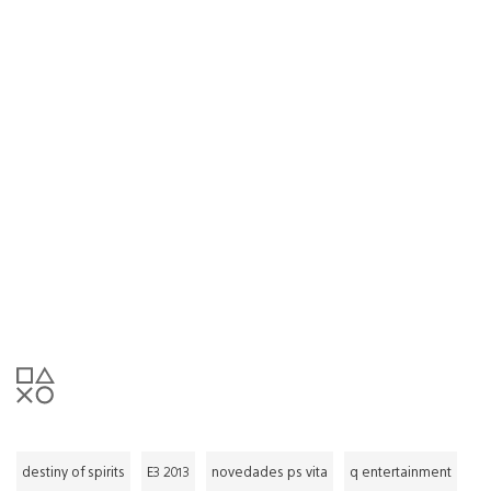
destiny of spirits
E3 2013
novedades ps vita
q entertainment