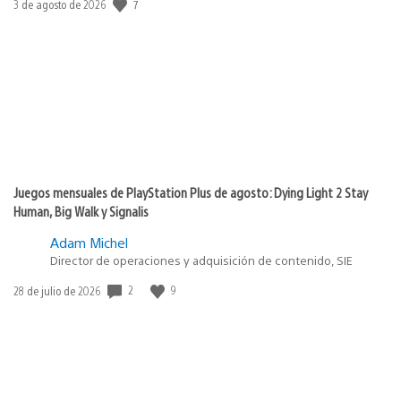
7
Fecha
3 de agosto de 2026
de
publicación:
Juegos mensuales de PlayStation Plus de agosto: Dying Light 2 Stay
Human, Big Walk y Signalis
Adam Michel
Director de operaciones y adquisición de contenido, SIE
2
9
Fecha
28 de julio de 2026
de
publicación: