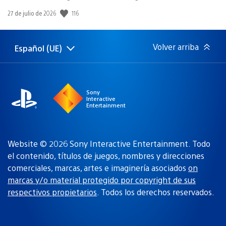
116
Fecha
27 de julio de 2026
de
publicación:
Volver arriba
Español (UE)
Selecciona
Región
una
actual:
región
Sony
Interactive
Entertainment
Website © 2026 Sony Interactive Entertainment. Todo
el contenido, títulos de juegos, nombres y direcciones
comerciales, marcas, artes e imaginería asociados
on
marcas y/o material protegido por copyright de sus
respectivos propietarios
. Todos los derechos reservados.