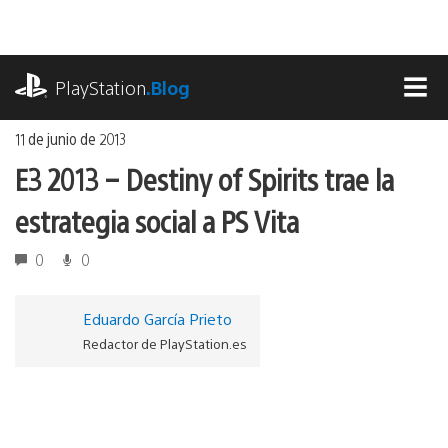
Ir
al
contenido
playstation.com
PlayStation
.Blog
MEN
11 de junio de 2013
E3 2013 – Destiny of Spirits trae la
estrategia social a PS Vita
0
0
Eduardo García Prieto
Redactor de PlayStation.es