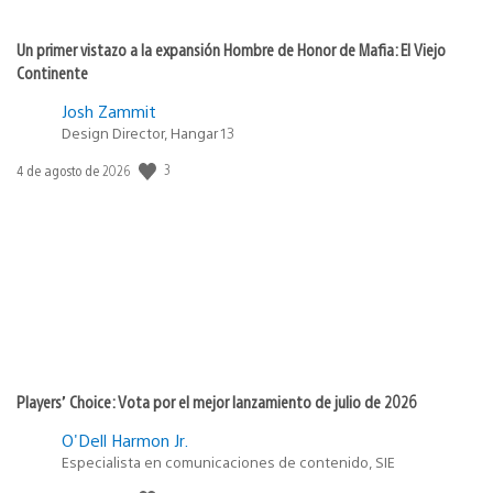
Un primer vistazo a la expansión Hombre de Honor de Mafia: El Viejo
Continente
Josh Zammit
Design Director, Hangar 13
3
Fecha
4 de agosto de 2026
de
publicación:
Players’ Choice: Vota por el mejor lanzamiento de julio de 2026
O'Dell Harmon Jr.
Especialista en comunicaciones de contenido, SIE