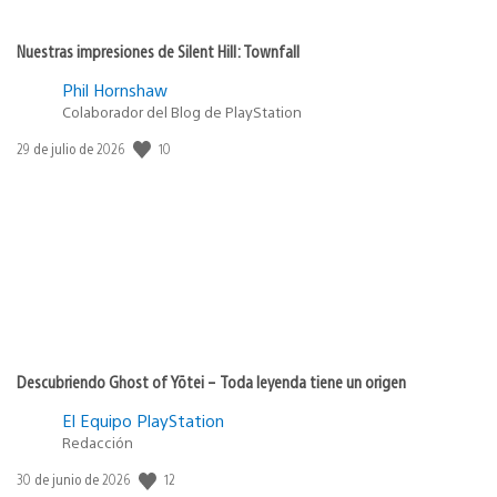
Nuestras impresiones de Silent Hill: Townfall
Phil Hornshaw
Colaborador del Blog de PlayStation
10
Fecha
29 de julio de 2026
de
publicación:
Descubriendo Ghost of Yōtei – Toda leyenda tiene un origen
El Equipo PlayStation
Redacción
12
Fecha
30 de junio de 2026