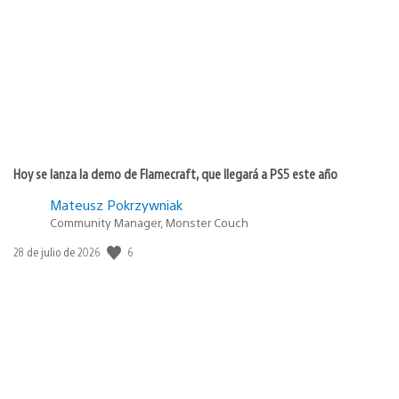
de
publicación:
Hoy se lanza la demo de Flamecraft, que llegará a PS5 este año
Mateusz Pokrzywniak
Community Manager, Monster Couch
6
Fecha
28 de julio de 2026
de
publicación: