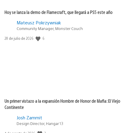
Hoy se lanza la demo de Flamecraft, que llegará a PS5 este año
Mateusz Pokrzywniak
Community Manager, Monster Couch
6
Fecha
28 de julio de 2026
de
publicación:
Un primer vistazo a la expansión Hombre de Honor de Mafia: El Viejo
Continente
Josh Zammit
Design Director, Hangar 13