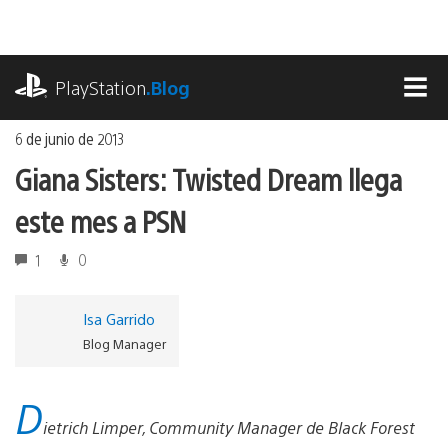
Ir
al
contenido
playstation.com
PlayStation
.Blog
MEN
6 de junio de 2013
Giana Sisters: Twisted Dream llega
este mes a PSN
1
0
Isa Garrido
Blog Manager
D
ietrich Limper, Community Manager de Black Forest