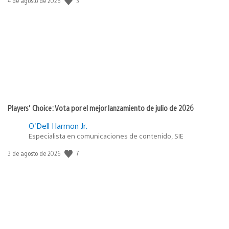
3
Fecha
4 de agosto de 2026
de
publicación:
Players’ Choice: Vota por el mejor lanzamiento de julio de 2026
O'Dell Harmon Jr.
Especialista en comunicaciones de contenido, SIE
7
Fecha
3 de agosto de 2026
de
publicación: