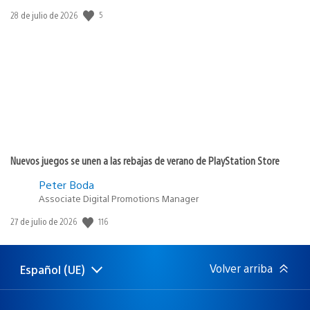
5
Fecha
28 de julio de 2026
de
publicación:
Nuevos juegos se unen a las rebajas de verano de PlayStation Store
Peter Boda
Associate Digital Promotions Manager
116
Fecha
27 de julio de 2026
de
publicación:
Volver arriba
Español (UE)
Selecciona
Región
una
actual:
región