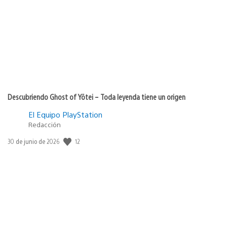
publicación:
Descubriendo Ghost of Yōtei – Toda leyenda tiene un origen
El Equipo PlayStation
Redacción
12
Fecha
30 de junio de 2026
de
publicación: