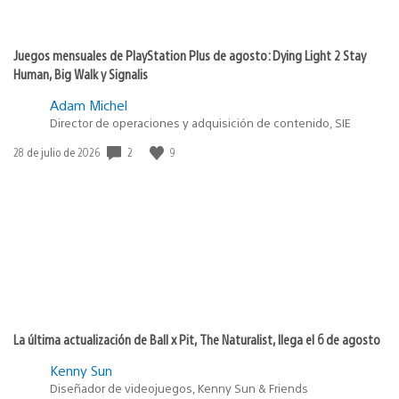
Juegos mensuales de PlayStation Plus de agosto: Dying Light 2 Stay
Human, Big Walk y Signalis
Adam Michel
Director de operaciones y adquisición de contenido, SIE
2
9
Fecha
28 de julio de 2026
de
publicación:
La última actualización de Ball x Pit, The Naturalist, llega el 6 de agosto
Kenny Sun
Diseñador de videojuegos, Kenny Sun & Friends