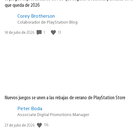
que queda de 2026
Corey Brotherson
Colaborador de PlayStation Blog
1
13
Fecha
14 de julio de 2026
de
publicación:
Nuevos juegos se unen a las rebajas de verano de PlayStation Store
Peter Boda
Associate Digital Promotions Manager
116
Fecha
27 de julio de 2026
de
publicación: