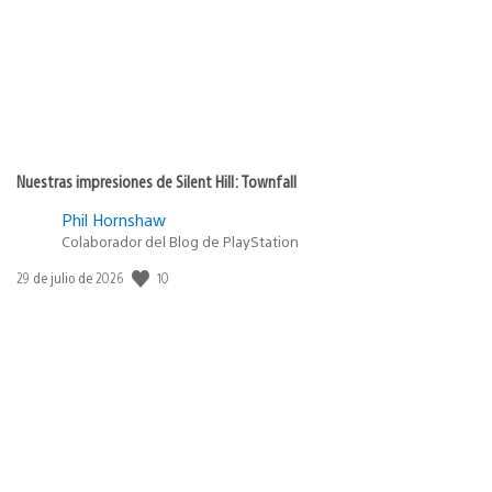
Nuestras impresiones de Silent Hill: Townfall
Phil Hornshaw
Colaborador del Blog de PlayStation
10
Fecha
29 de julio de 2026
de
publicación: