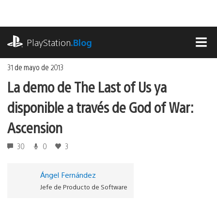
Ir
al
contenido
playstation.com
PlayStation
.Blog
MEN
31 de mayo de 2013
La demo de The Last of Us ya
disponible a través de God of War:
Ascension
30
0
3
Ángel Fernández
Jefe de Producto de Software