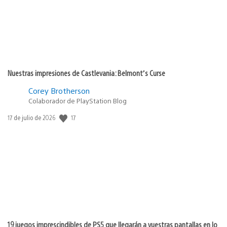
Nuestras impresiones de Castlevania: Belmont’s Curse
Corey Brotherson
Colaborador de PlayStation Blog
17
Fecha
17 de julio de 2026
de
publicación:
19 juegos imprescindibles de PS5 que llegarán a vuestras pantallas en lo