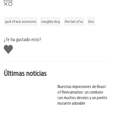
god of war ascension
naughty dog
the last of us
tlou
¿Te ha gustado esto?
Me
gusta
esto
Últimas noticias
Nuestras impresiones de Beast
of Reincarnation: un combate
con muchos desvíos y un perrito
mutante adorable