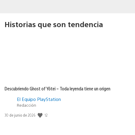
Historias que son tendencia
Descubriendo Ghost of Yōtei – Toda leyenda tiene un origen
El Equipo PlayStation
Redacción
12
Fecha
30 de junio de 2026
de
publicación: