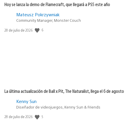
Hoy se lanza la demo de Flamecraft, que llegará a PS5 este año
Mateusz Pokrzywniak
Community Manager, Monster Couch
6
Fecha
28 de julio de 2026
de
publicación:
La última actualización de Ball x Pit, The Naturalist, llega el 6 de agosto
Kenny Sun
Diseñador de videojuegos, Kenny Sun & Friends
5
Fecha
28 de julio de 2026
de
publicación: