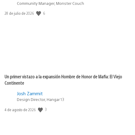
Community Manager, Monster Couch
6
Fecha
28 de julio de 2026
de
publicación:
Un primer vistazo a la expansión Hombre de Honor de Mafia: El Viejo
Continente
Josh Zammit
Design Director, Hangar 13
3
Fecha
4 de agosto de 2026
de
publicación: