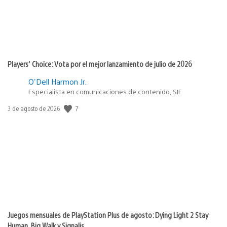
Players’ Choice: Vota por el mejor lanzamiento de julio de 2026
O'Dell Harmon Jr.
Especialista en comunicaciones de contenido, SIE
7
Fecha
3 de agosto de 2026
de
publicación:
Juegos mensuales de PlayStation Plus de agosto: Dying Light 2 Stay
Human, Big Walk y Signalis