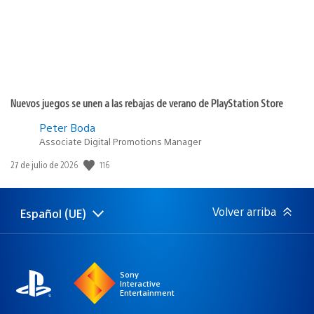
Nuevos juegos se unen a las rebajas de verano de PlayStation Store
Peter Boda
Associate Digital Promotions Manager
116
Fecha
27 de julio de 2026
de
publicación:
Volver arriba
Español (UE)
Selecciona
Región
una
actual:
región
Sony
Interactive
Entertainment