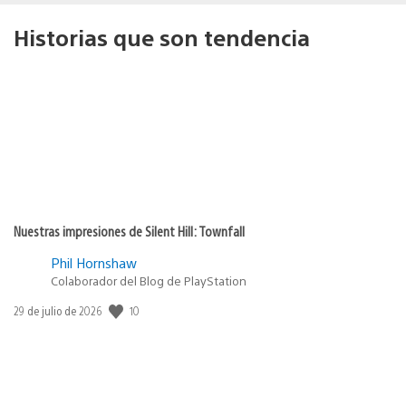
Historias que son tendencia
Nuestras impresiones de Silent Hill: Townfall
Phil Hornshaw
Colaborador del Blog de PlayStation
10
Fecha
29 de julio de 2026
de
publicación: