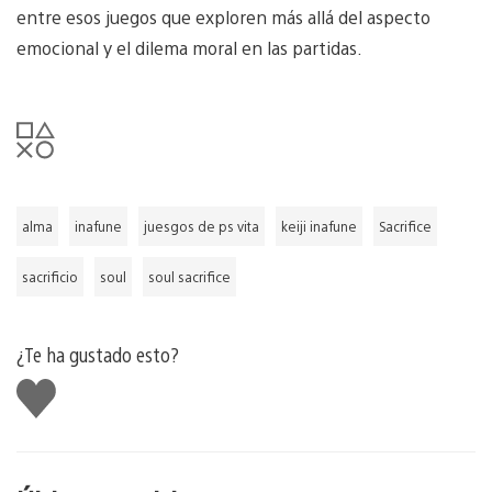
entre esos juegos que exploren más allá del aspecto
emocional y el dilema moral en las partidas.
alma
inafune
juesgos de ps vita
keiji inafune
Sacrifice
sacrificio
soul
soul sacrifice
¿Te ha gustado esto?
Me
gusta
esto