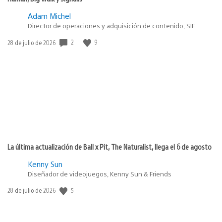
Adam Michel
Director de operaciones y adquisición de contenido, SIE
2
9
Fecha
28 de julio de 2026
de
publicación:
La última actualización de Ball x Pit, The Naturalist, llega el 6 de agosto
Kenny Sun
Diseñador de videojuegos, Kenny Sun & Friends
5
Fecha
28 de julio de 2026
de
publicación: