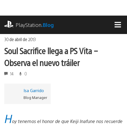
Ir
al
contenido
playstation.com
PlayStation
.Blog
MEN
30 de abril de 2013
Soul Sacrifice llega a PS Vita –
Observa el nuevo tráiler
14
0
Isa Garrido
Blog Manager
H
oy tenemos el honor de que Keiji Inafune nos recuerde