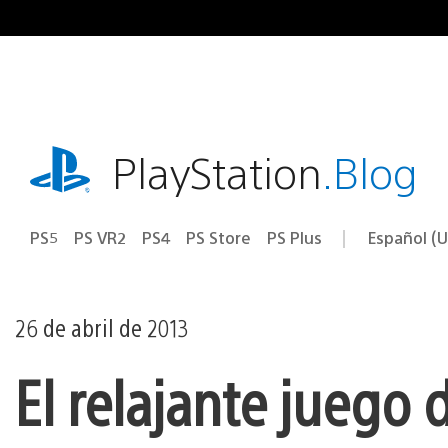
Ir
al
contenido
playstation.com
PlayStation
.Blog
PS5
PS VR2
PS4
PS Store
PS Plus
Español (U
Seleccion
Región
una
actual:
región
26 de abril de 2013
El relajante juego