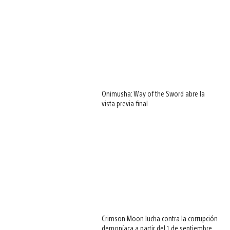
Onimusha: Way of the Sword abre la
vista previa final
Crimson Moon lucha contra la corrupción
demoníaca a partir del 1 de septiembre