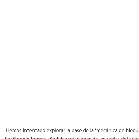
Hemos intentado explorar la base de la ‘mecánica de bloque
haciéndolo hemos añadido variaciones de las reglas del juego