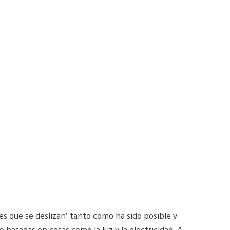
s que se deslizan’ tanto como ha sido posible y
 basadas en cosas como la luz y la electricidad. A