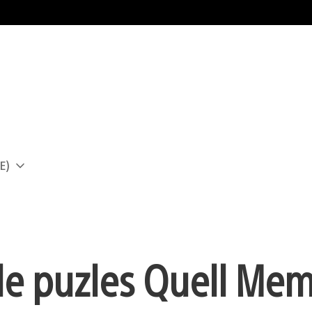
E)
a
 de puzles Quell Me