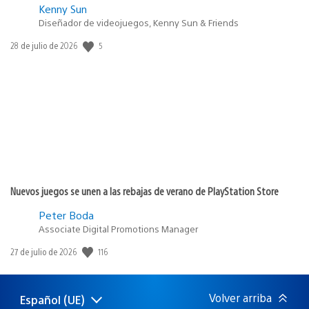
Kenny Sun
Diseñador de videojuegos, Kenny Sun & Friends
5
Fecha
28 de julio de 2026
de
publicación:
Nuevos juegos se unen a las rebajas de verano de PlayStation Store
Peter Boda
Associate Digital Promotions Manager
116
Fecha
27 de julio de 2026
de
publicación:
Volver arriba
Español (UE)
Selecciona
Región