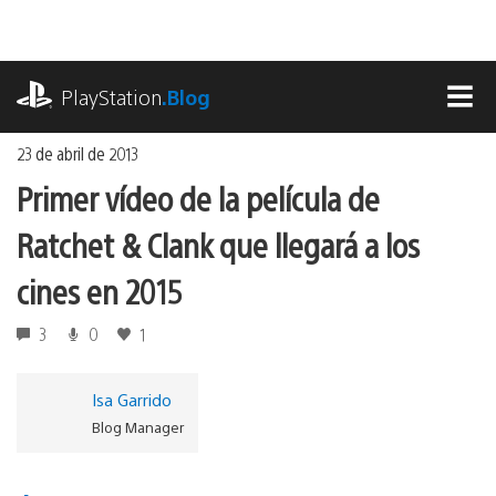
Ir
al
contenido
playstation.com
PlayStation
.Blog
MEN
23 de abril de 2013
Primer vídeo de la película de
Ratchet & Clank que llegará a los
cines en 2015
3
0
1
Isa Garrido
Blog Manager