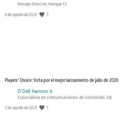
Design Director, Hangar 13
3
Fecha
4 de agosto de 2026
de
publicación:
Players’ Choice: Vota por el mejor lanzamiento de julio de 2026
O'Dell Harmon Jr.
Especialista en comunicaciones de contenido, SIE
7
Fecha
3 de agosto de 2026
de
publicación: