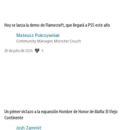
Hoy se lanza la demo de Flamecraft, que llegará a PS5 este año
Mateusz Pokrzywniak
Community Manager, Monster Couch
6
Fecha
28 de julio de 2026
de
publicación:
Un primer vistazo a la expansión Hombre de Honor de Mafia: El Viejo
Continente
Josh Zammit