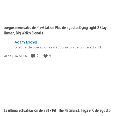
Juegos mensuales de PlayStation Plus de agosto: Dying Light 2 Stay
Human, Big Walk y Signalis
Adam Michel
Director de operaciones y adquisición de contenido, SIE
2
9
Fecha
28 de julio de 2026
de
publicación:
La última actualización de Ball x Pit, The Naturalist, llega el 6 de agosto