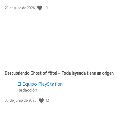
10
Fecha
29 de julio de 2026
de
publicación:
Descubriendo Ghost of Yōtei – Toda leyenda tiene un origen
El Equipo PlayStation
Redacción
12
Fecha
30 de junio de 2026
de
publicación: