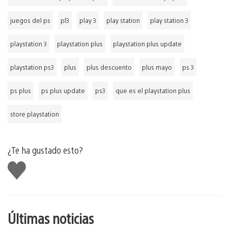
juegos del ps
pl3
play 3
play station
play station 3
playstation 3
playstation plus
playstation plus update
playstation ps3
plus
plus descuento
plus mayo
ps 3
ps plus
ps plus update
ps3
que es el playstation plus
store playstation
¿Te ha gustado esto?
Me
gusta
esto
Últimas noticias