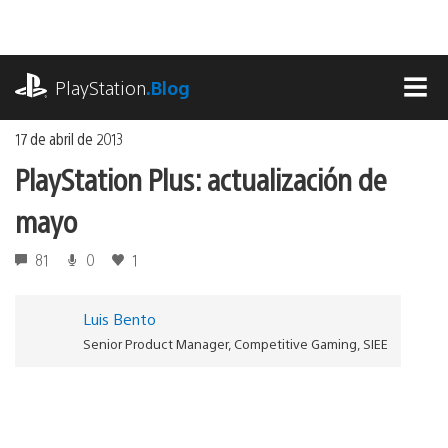
Ir
al
contenido
playstation.com
PlayStation
.Blog
MEN
17 de abril de 2013
PlayStation Plus: actualización de
mayo
81
0
1
Luis Bento
Senior Product Manager, Competitive Gaming, SIEE