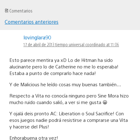
81
Comentarios
Comentarios anteriores
Navegación
lovinglara90
de
17 de abril de 2013 tiempo universal coordinado at 11:06
comentarios
Esto parece mentira ya xD Lo de Hitman ha sido
alucinante pero lo de Catherine no me lo esperaba!
Estaba a punto de comprarlo hace nada!
Y de Malicious he leído cosas muy buenas también…
Respecto a Vita no conocía ninguno pero Sine Mora hizo
mucho ruido cuando salió, a ver si me gusta 😀
Y ojalá deis pronto AC: Liberation o Soul Sacrifice! Con
esos juegos nadie podrá resistirse a comprarse una Vita
y hacerse del Plus!
Enhorabuena otra vez!