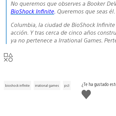
No queremos que observes a Booker DeW
BioShock Infinite
.
Queremos que seas él.
Columbia, la ciudad de BioShock Infinite es un lugar de misterio, peligro y
acción. Y tras cerca de cinco años const
ya no pertenece a Irrational Games. Pert
¿Te ha gustado es
bioshock infinite
irrational games
ps3
Me
gusta
esto