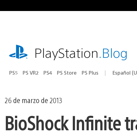
Ir
al
contenido
playstation.com
PlayStation
.Blog
PS5
PS VR2
PS4
PS Store
PS Plus
Español (U
Seleccion
Región
una
actual:
región
26 de marzo de 2013
BioShock Infinite tr