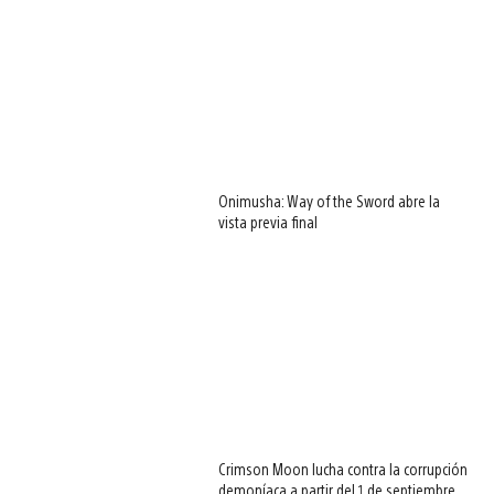
Onimusha: Way of the Sword abre la
vista previa final
Crimson Moon lucha contra la corrupción
demoníaca a partir del 1 de septiembre