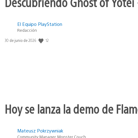
Descubriendo Ghost of Yōtei 
El Equipo PlayStation
Redacción
12
Fecha
30 de junio de 2026
de
publicación:
Hoy se lanza la demo de Flame
Mateusz Pokrzywniak
Community Manager, Monster Couch