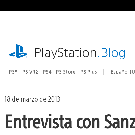
Ir
al
contenido
playstation.com
PlayStation
.Blog
PS5
PS VR2
PS4
PS Store
PS Plus
Español (U
Seleccion
Región
una
actual:
región
18 de marzo de 2013
Entrevista con Sa