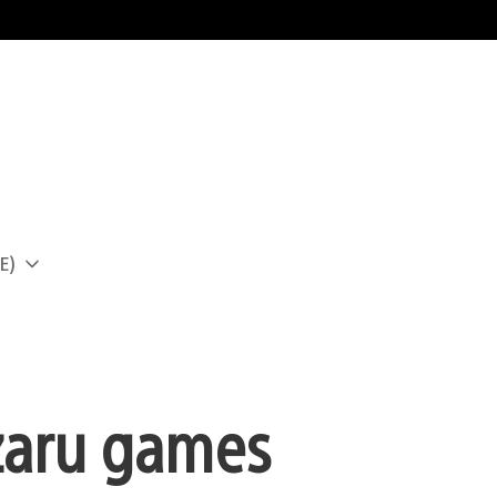
E)
a
nzaru games