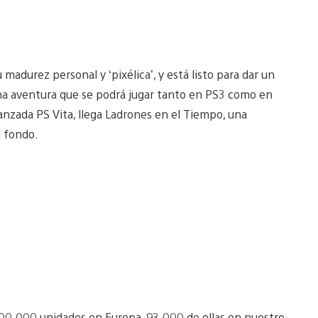
 madurez personal y ‘pixélica’, y está listo para dar un
na aventura que se podrá jugar tanto en PS3 como en
avanzada PS Vita, llega Ladrones en el Tiempo, una
 fondo.
.200.000 unidades en Europa, 93.000 de ellas en nuestro