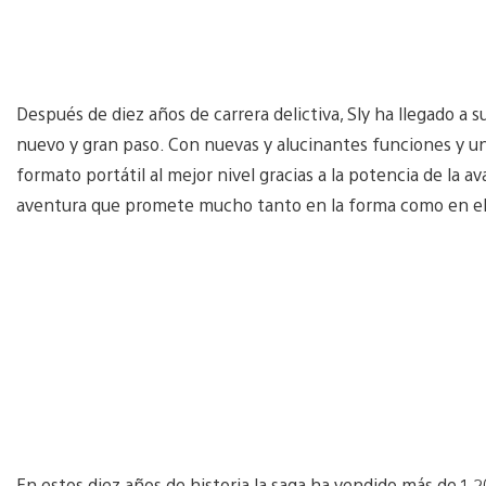
Después de diez años de carrera delictiva, Sly ha llegado a su
nuevo y gran paso. Con nuevas y alucinantes funciones y u
formato portátil al mejor nivel gracias a la potencia de la 
aventura que promete mucho tanto en la forma como en el
En estos diez años de historia la saga ha vendido más de 1