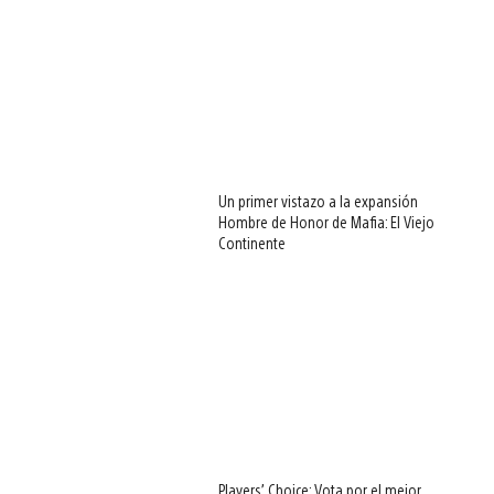
Un primer vistazo a la expansión
Hombre de Honor de Mafia: El Viejo
Continente
Players’ Choice: Vota por el mejor