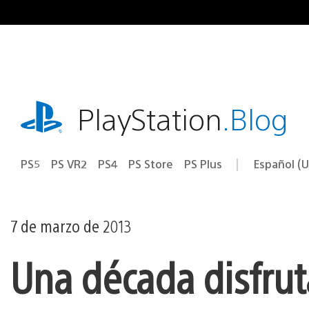
Ir
al
contenido
playstation.com
PlayStation
.Blog
PS5
PS VR2
PS4
PS Store
PS Plus
Español (U
Seleccion
Región
una
actual:
región
7 de marzo de 2013
Una década disfrut