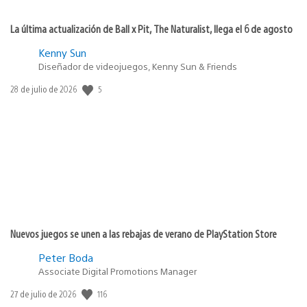
La última actualización de Ball x Pit, The Naturalist, llega el 6 de agosto
Kenny Sun
Diseñador de videojuegos, Kenny Sun & Friends
5
Fecha
28 de julio de 2026
de
publicación:
Nuevos juegos se unen a las rebajas de verano de PlayStation Store
Peter Boda
Associate Digital Promotions Manager
116
Fecha
27 de julio de 2026
de