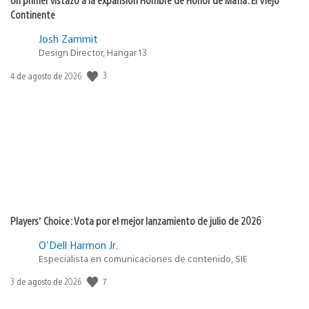
Continente
Josh Zammit
Design Director, Hangar 13
3
Fecha
4 de agosto de 2026
de
publicación:
Players’ Choice: Vota por el mejor lanzamiento de julio de 2026
O'Dell Harmon Jr.
Especialista en comunicaciones de contenido, SIE
7
Fecha
3 de agosto de 2026
de
publicación: