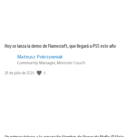
Hoy se lanza la demo de Flamecraft, que llegará a PS5 este año
Mateusz Pokrzywniak
Community Manager, Monster Couch
6
Fecha
28 de julio de 2026
de
publicación:
Un primer vistazo a la expansión Hombre de Honor de Mafia: El Viejo