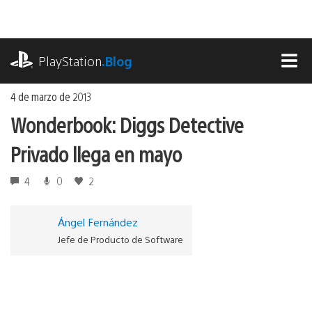
Ir
al
contenido
playstation.com
PlayStation
.Blog
MEN
4 de marzo de 2013
Wonderbook: Diggs Detective
Privado llega en mayo
4
0
2
Ángel Fernández
Jefe de Producto de Software