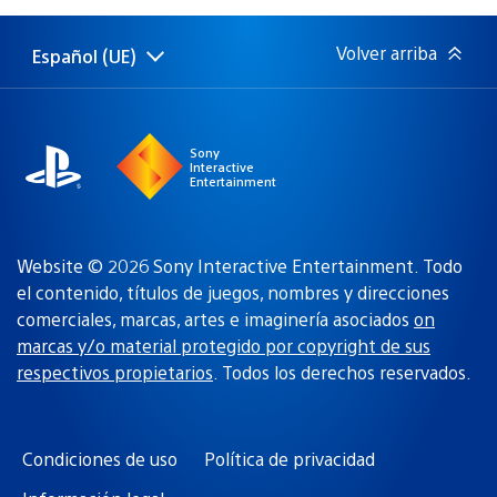
publicación:
Volver arriba
Español (UE)
Selecciona
Región
una
actual:
región
Sony
Interactive
Entertainment
Website © 2026 Sony Interactive Entertainment. Todo
el contenido, títulos de juegos, nombres y direcciones
comerciales, marcas, artes e imaginería asociados
on
marcas y/o material protegido por copyright de sus
respectivos propietarios
. Todos los derechos reservados.
Condiciones de uso
Política de privacidad