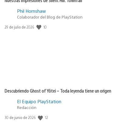
Nuestras impresiones de Silent Hill: Townfall
Phil Hornshaw
Colaborador del Blog de PlayStation
10
Fecha
29 de julio de 2026
de
publicación:
Descubriendo Ghost of Yōtei – Toda leyenda tiene un origen
El Equipo PlayStation
Redacción
12
Fecha
30 de junio de 2026
de
publicación: