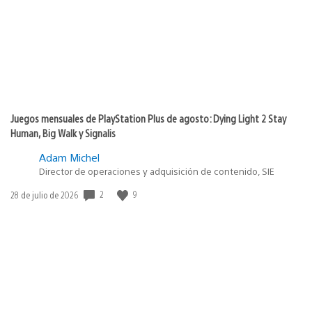
Juegos mensuales de PlayStation Plus de agosto: Dying Light 2 Stay
Human, Big Walk y Signalis
Adam Michel
Director de operaciones y adquisición de contenido, SIE
2
9
Fecha
28 de julio de 2026
de
publicación: