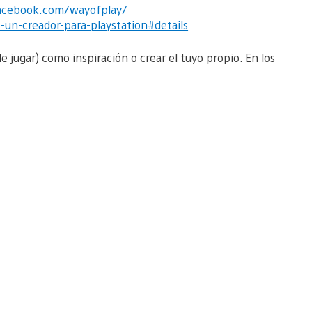
acebook.com/wayofplay/
un-creador-para-playstation#details
jugar) como inspiración o crear el tuyo propio. En los
.