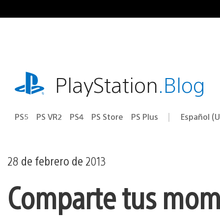
Ir
al
contenido
playstation.com
PlayStation
.Blog
PS5
PS VR2
PS4
PS Store
PS Plus
Español (U
Seleccion
Región
una
actual:
región
28 de febrero de 2013
Comparte tus mome