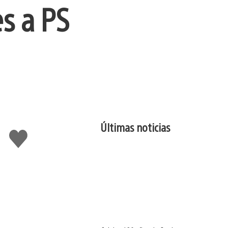
es a PS
Últimas noticias
Me
gusta
esto