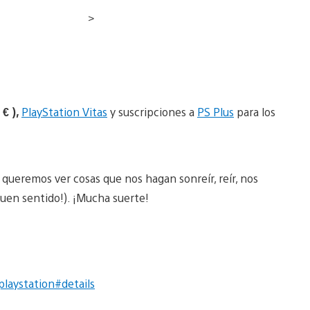
>
€ ),
PlayStation Vitas
y suscripciones a
PS Plus
para los
 queremos ver cosas que nos hagan sonreír, reír, nos
 buen sentido!). ¡Mucha suerte!
laystation#details