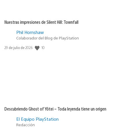
Nuestras impresiones de Silent Hill: Townfall
Phil Hornshaw
Colaborador del Blog de PlayStation
10
Fecha
29 de julio de 2026
de
publicación:
Descubriendo Ghost of Yōtei – Toda leyenda tiene un origen
El Equipo PlayStation
Redacción