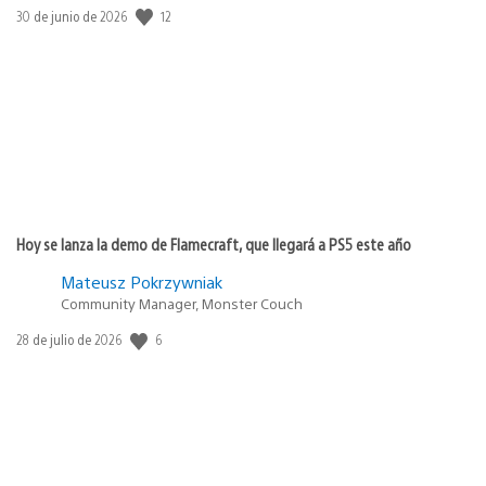
12
Fecha
30 de junio de 2026
de
publicación:
Hoy se lanza la demo de Flamecraft, que llegará a PS5 este año
Mateusz Pokrzywniak
Community Manager, Monster Couch
6
Fecha
28 de julio de 2026
de
publicación: