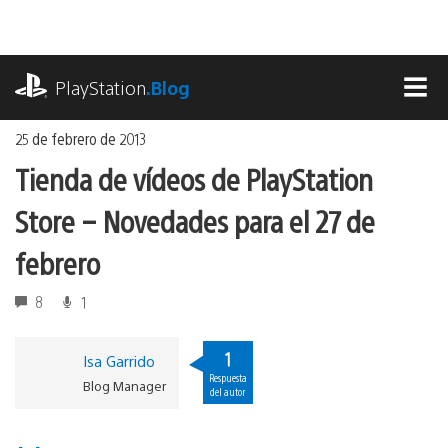
Ir
al
contenido
playstation.com
PlayStation
.Blog
MEN
25 de febrero de 2013
Tienda de vídeos de PlayStation
Store – Novedades para el 27 de
febrero
8
1
1
Isa Garrido
Respuesta
Blog Manager
del autor