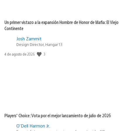
Un primer vistazo a la expansión Hombre de Honor de Mafia: El Viejo
Continente
Josh Zammit
Design Director, Hangar 13
3
Fecha
4 de agosto de 2026
de
publicación:
Players’ Choice: Vota por el mejor lanzamiento de julio de 2026
O'Dell Harmon Jr.