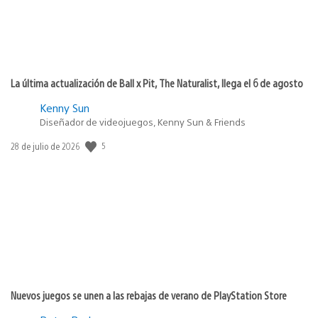
La última actualización de Ball x Pit, The Naturalist, llega el 6 de agosto
Kenny Sun
Diseñador de videojuegos, Kenny Sun & Friends
5
Fecha
28 de julio de 2026
de
publicación:
Nuevos juegos se unen a las rebajas de verano de PlayStation Store