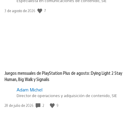
Especialista en comunicaciones de contenido, SIE
7
Fecha
3 de agosto de 2026
de
publicación:
Juegos mensuales de PlayStation Plus de agosto: Dying Light 2 Stay
Human, Big Walk y Signalis
Adam Michel
Director de operaciones y adquisición de contenido, SIE
2
9
Fecha
28 de julio de 2026
de
publicación: