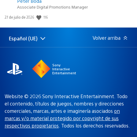
Peter Boda
Associate Digital Promotions Manager
116
Fecha
27 de julio de 2026
de
publicación:
Volver arriba
Español (UE)
Selecciona
Región
una
actual:
región
Sony
Interactive
Entertainment
Website © 2026 Sony Interactive Entertainment. Todo
el contenido, títulos de juegos, nombres y direcciones
comerciales, marcas, artes e imaginería asociados
on
marcas y/o material protegido por copyright de sus
respectivos propietarios
. Todos los derechos reservados.