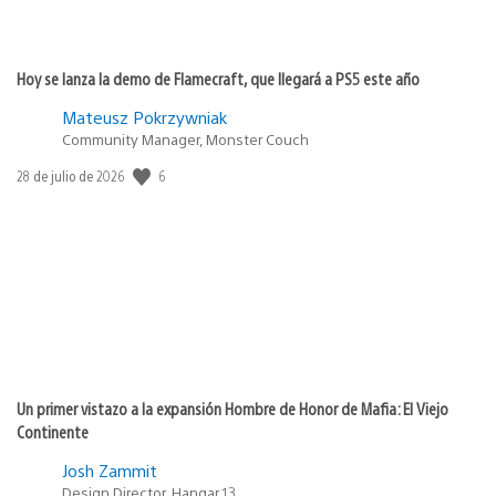
Hoy se lanza la demo de Flamecraft, que llegará a PS5 este año
Mateusz Pokrzywniak
Community Manager, Monster Couch
6
Fecha
28 de julio de 2026
de
publicación:
Un primer vistazo a la expansión Hombre de Honor de Mafia: El Viejo
Continente
Josh Zammit
Design Director, Hangar 13