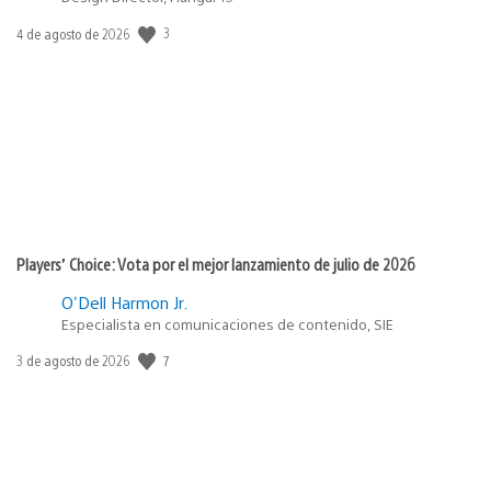
3
Fecha
4 de agosto de 2026
de
publicación:
Players’ Choice: Vota por el mejor lanzamiento de julio de 2026
O'Dell Harmon Jr.
Especialista en comunicaciones de contenido, SIE
7
Fecha
3 de agosto de 2026
de
publicación: