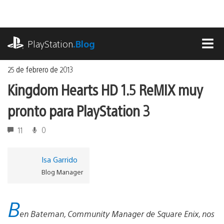
Ir
al
contenido
playstation.com
PlayStation
.Blog
MEN
25 de febrero de 2013
Kingdom Hearts HD 1.5 ReMIX muy
pronto para PlayStation 3
11
0
Isa Garrido
Blog Manager
B
en Bateman, Community Manager de Square Enix, nos