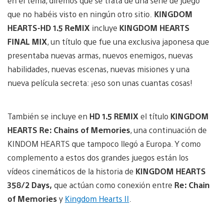
en el tema, diremos que se trata de una serie de juego
que no habéis visto en ningún otro sitio.
KINGDOM
HEARTS-HD 1.5 ReMIX
incluye
KINGDOM HEARTS
FINAL MIX
, un título que fue una exclusiva japonesa que
presentaba nuevas armas, nuevos enemigos, nuevas
habilidades, nuevas escenas, nuevas misiones y una
nueva película secreta: ¡eso son unas cuantas cosas!
También se incluye en
HD 1.5 REMIX
el título
KINGDOM
HEARTS Re: Chains of Memories
, una continuación de
KINDOM HEARTS que tampoco llegó a Europa. Y como
complemento a estos dos grandes juegos están los
vídeos cinemáticos de la historia de
KINGDOM HEARTS
358/2 Days,
que actúan como conexión entre
Re: Chain
of Memories
y
Kingdom Hearts II
.