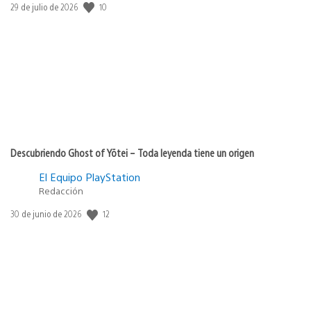
10
Fecha
29 de julio de 2026
de
publicación:
Descubriendo Ghost of Yōtei – Toda leyenda tiene un origen
El Equipo PlayStation
Redacción
12
Fecha
30 de junio de 2026
de
publicación: