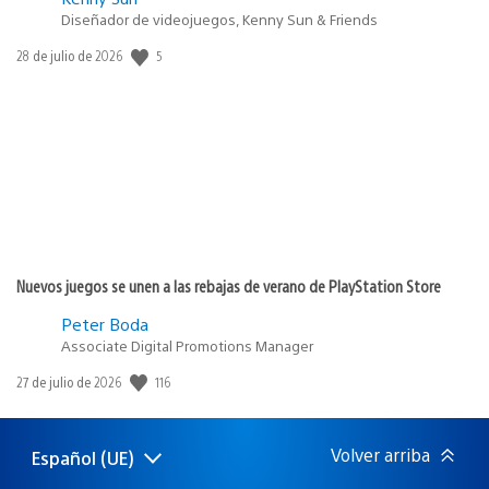
Diseñador de videojuegos, Kenny Sun & Friends
5
Fecha
28 de julio de 2026
de
publicación:
Nuevos juegos se unen a las rebajas de verano de PlayStation Store
Peter Boda
Associate Digital Promotions Manager
116
Fecha
27 de julio de 2026
de
publicación:
Volver arriba
Español (UE)
Selecciona
Región
una
actual: