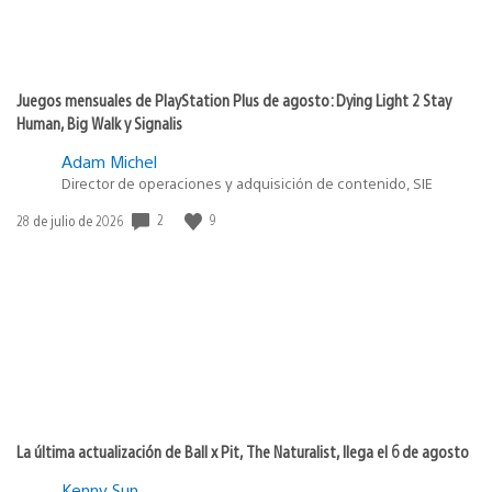
Juegos mensuales de PlayStation Plus de agosto: Dying Light 2 Stay
Human, Big Walk y Signalis
Adam Michel
Director de operaciones y adquisición de contenido, SIE
2
9
Fecha
28 de julio de 2026
de
publicación:
La última actualización de Ball x Pit, The Naturalist, llega el 6 de agosto
Kenny Sun