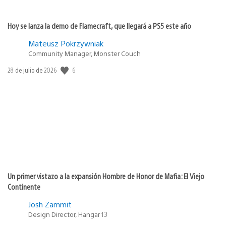
Hoy se lanza la demo de Flamecraft, que llegará a PS5 este año
Mateusz Pokrzywniak
Community Manager, Monster Couch
6
Fecha
28 de julio de 2026
de
publicación:
Un primer vistazo a la expansión Hombre de Honor de Mafia: El Viejo
Continente
Josh Zammit
Design Director, Hangar 13