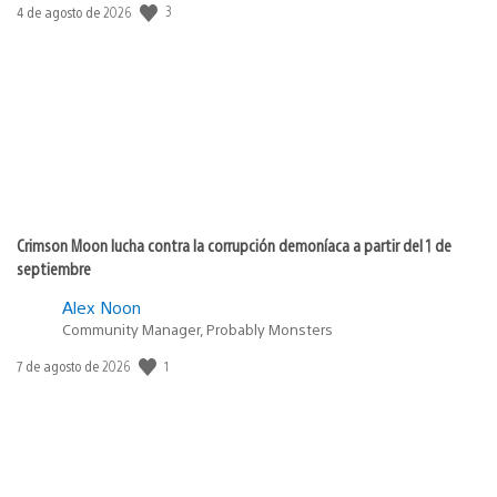
3
Fecha
4 de agosto de 2026
de
publicación:
Crimson Moon lucha contra la corrupción demoníaca a partir del 1 de
septiembre
Alex Noon
Community Manager, Probably Monsters
1
Fecha
7 de agosto de 2026
de
publicación: