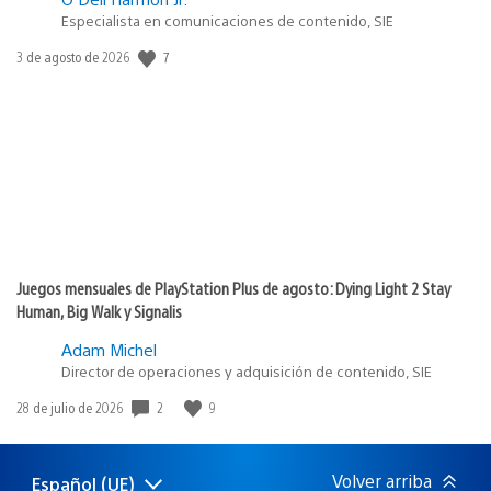
Especialista en comunicaciones de contenido, SIE
7
Fecha
3 de agosto de 2026
de
publicación:
Juegos mensuales de PlayStation Plus de agosto: Dying Light 2 Stay
Human, Big Walk y Signalis
Adam Michel
Director de operaciones y adquisición de contenido, SIE
2
9
Fecha
28 de julio de 2026
de
publicación:
Volver arriba
Español (UE)