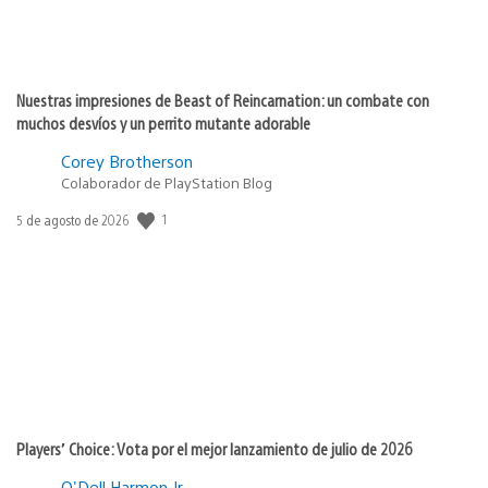
Nuestras impresiones de Beast of Reincarnation: un combate con
muchos desvíos y un perrito mutante adorable
Corey Brotherson
Colaborador de PlayStation Blog
1
Fecha
5 de agosto de 2026
de
publicación:
Players’ Choice: Vota por el mejor lanzamiento de julio de 2026
O'Dell Harmon Jr.