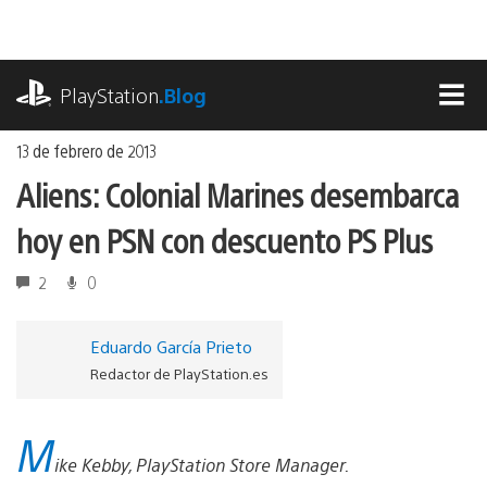
Ir
al
contenido
playstation.com
PlayStation
.Blog
MEN
13 de febrero de 2013
Aliens: Colonial Marines desembarca
hoy en PSN con descuento PS Plus
2
0
Eduardo García Prieto
Redactor de PlayStation.es
M
ike Kebby, PlayStation Store Manager.