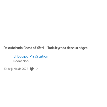
de
publicación:
Descubriendo Ghost of Yōtei – Toda leyenda tiene un origen
El Equipo PlayStation
Redacción
12
Fecha
30 de junio de 2026
de
publicación: