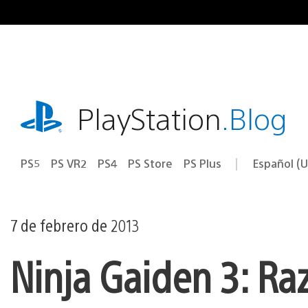
Ir
al
contenido
playstation.com
PlayStation
.Blog
PS5
PS VR2
PS4
PS Store
PS Plus
Español (U
Seleccion
Región
una
actual:
región
7 de febrero de 2013
Ninja Gaiden 3: Ra