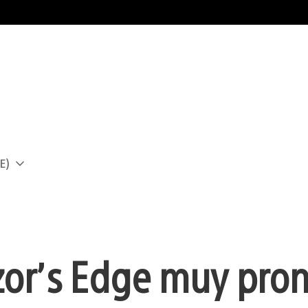
E)
a
zor’s Edge muy pro