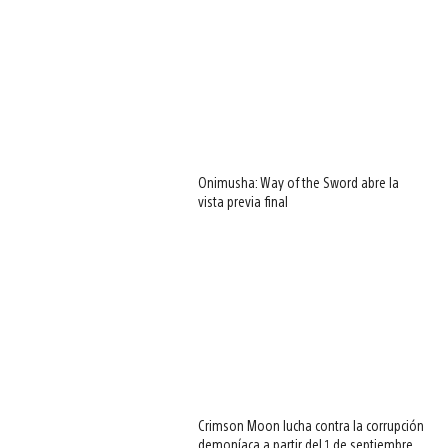
Onimusha: Way of the Sword abre la
vista previa final
Crimson Moon lucha contra la corrupción
demoníaca a partir del 1 de septiembre