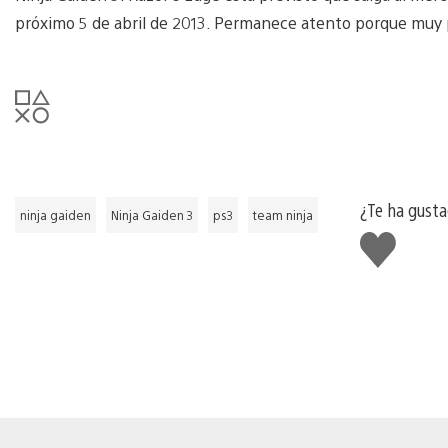
próximo 5 de abril de 2013. Permanece atento porque muy 
¿Te ha gust
ninja gaiden
Ninja Gaiden 3
ps3
team ninja
Me
gusta
esto