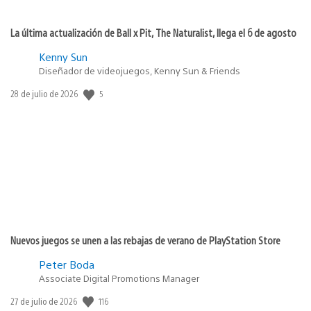
La última actualización de Ball x Pit, The Naturalist, llega el 6 de agosto
Kenny Sun
Diseñador de videojuegos, Kenny Sun & Friends
5
Fecha
28 de julio de 2026
de
publicación:
Nuevos juegos se unen a las rebajas de verano de PlayStation Store
Peter Boda
Associate Digital Promotions Manager
116
Fecha
27 de julio de 2026