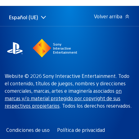
de
publicación:
Volver arriba
Español (UE)
Selecciona
Región
una
actual:
región
Sony
Interactive
Entertainment
Website © 2026 Sony Interactive Entertainment. Todo
el contenido, títulos de juegos, nombres y direcciones
comerciales, marcas, artes e imaginería asociados
on
marcas y/o material protegido por copyright de sus
respectivos propietarios
. Todos los derechos reservados.
Condiciones de uso
Política de privacidad