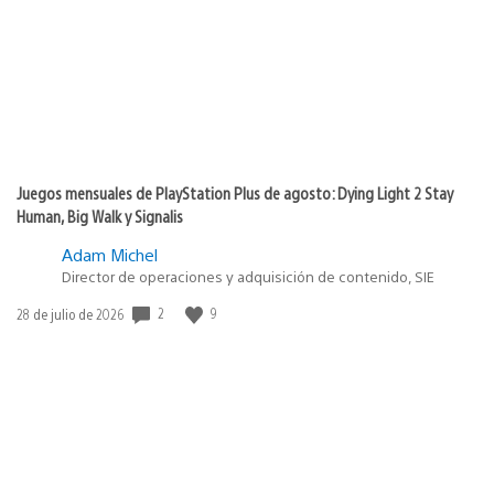
publicación:
Juegos mensuales de PlayStation Plus de agosto: Dying Light 2 Stay
Human, Big Walk y Signalis
Adam Michel
Director de operaciones y adquisición de contenido, SIE
2
9
Fecha
28 de julio de 2026
de
publicación: