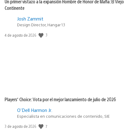
Un primer vistazo a la expansión Hombre de Honor de Mafia: El Viejo
Continente
Josh Zammit
Design Director, Hangar 13
3
Fecha
4 de agosto de 2026
de
publicación:
Players’ Choice: Vota por el mejor lanzamiento de julio de 2026
O'Dell Harmon Jr.
Especialista en comunicaciones de contenido, SIE
7
Fecha
3 de agosto de 2026
de