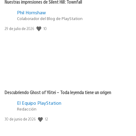
Nuestras impresiones de Silent Hill: Townfall
Phil Hornshaw
Colaborador del Blog de PlayStation
10
Fecha
29 de julio de 2026
de
publicación:
Descubriendo Ghost of Yōtei – Toda leyenda tiene un origen
El Equipo PlayStation
Redacción
12
Fecha
30 de junio de 2026
de
publicación: