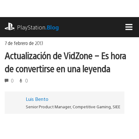
Ir
al
contenido
playstation.com
PlayStation
.Blog
MEN
7 de febrero de 2013
Actualización de VidZone – Es hora
de convertirse en una leyenda
0
0
Luis Bento
Senior Product Manager, Competitive Gaming, SIEE