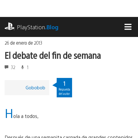
Ir
al
contenido
playstation.com
PlayStation
.Blog
MEN
26 de enero de 2013
El debate del fin de semana
32
1
1
Gobobob
Respuesta
del autor
H
ola a todos,
Después de una semanita cargada de grandes contenidos