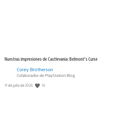
de
publicación:
Nuestras impresiones de Castlevania: Belmont’s Curse
Corey Brotherson
Colaborador de PlayStation Blog
16
Fecha
17 de julio de 2026
de
publicación: