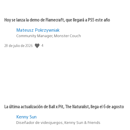
Hoy se lanza la demo de Flamecraft, que llegará a PS5 este año
Mateusz Pokrzywniak
Community Manager, Monster Couch
4
Fecha
28 de julio de 2026
de
publicación:
La última actualización de Ball x Pit, The Naturalist, llega el 6 de agosto
Kenny Sun
Diseñador de videojuegos, Kenny Sun & Friends