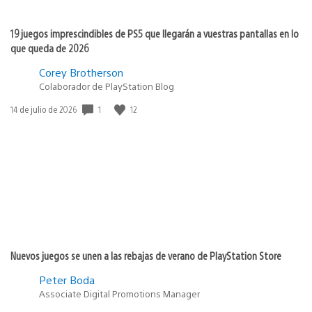
19 juegos imprescindibles de PS5 que llegarán a vuestras pantallas en lo
que queda de 2026
Corey Brotherson
Colaborador de PlayStation Blog
1
12
Fecha
14 de julio de 2026
de
publicación:
Nuevos juegos se unen a las rebajas de verano de PlayStation Store
Peter Boda
Associate Digital Promotions Manager