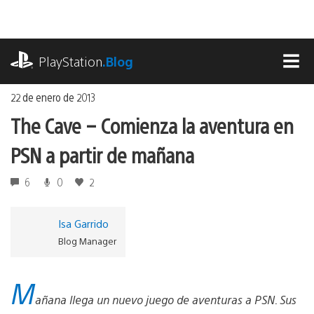
Ir
al
contenido
playstation.com
PlayStation
.Blog
MEN
22 de enero de 2013
The Cave – Comienza la aventura en
PSN a partir de mañana
6
0
2
Isa Garrido
Blog Manager
M
añana llega un nuevo juego de aventuras a PSN. Sus