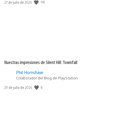
114
Fecha
27 de julio de 2026
de
publicación:
Nuestras impresiones de Silent Hill: Townfall
Phil Hornshaw
Colaborador del Blog de PlayStation
8
Fecha
29 de julio de 2026
de
publicación: