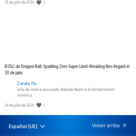
3
Fecha
28 de julio de 2026
de
publicación:
El DLC de Dragon Ball: Sparking Zero Super Limit-Breaking Neo llegará el
30 de julio
Zanda Ra
Jefa de marca asociada, Bandai Namco Entertainment
America
1
Fecha
24 de julio de 2026
de
publicación:
Volver arriba
Español (UE)
Selecciona
Región
una
actual: