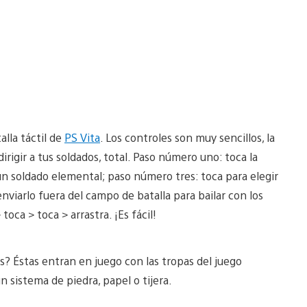
lla táctil de
PS Vita
. Los controles son muy sencillos, la
irigir a tus soldados, total. Paso número uno: toca la
un soldado elemental; paso número tres: toca para elegir
nviarlo fuera del campo de batalla para bailar con los
oca > toca > arrastra. ¡Es fácil!
as? Éstas entran en juego con las tropas del juego
 sistema de piedra, papel o tijera.