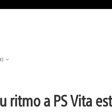
E)
a
 ritmo a PS Vita es