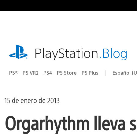
Ir
al
contenido
playstation.com
PlayStation
.Blog
PS5
PS VR2
PS4
PS Store
PS Plus
Español (U
Seleccion
Región
una
actual:
región
15 de enero de 2013
Orgarhythm lleva su