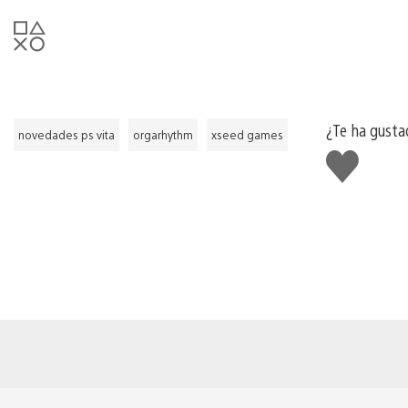
¿Te ha gusta
novedades ps vita
orgarhythm
xseed games
Me
gusta
esto