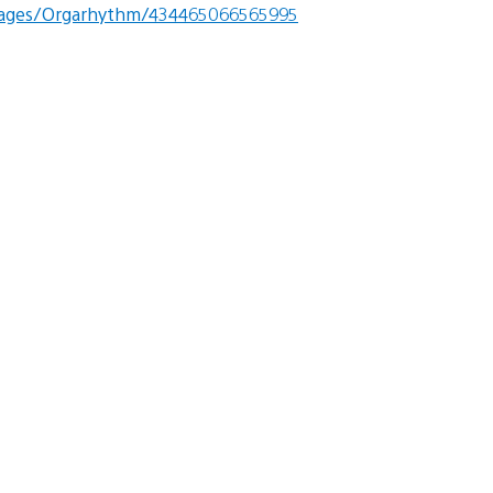
ages/Orgarhythm/434465066565995