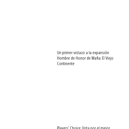
Un primer vistazo a la expansión
Hombre de Honor de Mafia: El Viejo
Continente
Players’ Choice: Vota por el mejor