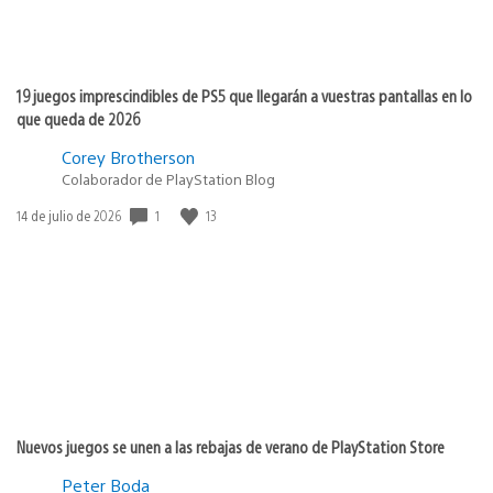
19 juegos imprescindibles de PS5 que llegarán a vuestras pantallas en lo
que queda de 2026
Corey Brotherson
Colaborador de PlayStation Blog
1
13
Fecha
14 de julio de 2026
de
publicación:
Nuevos juegos se unen a las rebajas de verano de PlayStation Store
Peter Boda