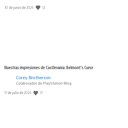
12
Fecha
30 de junio de 2026
de
publicación:
Nuestras impresiones de Castlevania: Belmont’s Curse
Corey Brotherson
Colaborador de PlayStation Blog
17
Fecha
17 de julio de 2026
de
publicación: