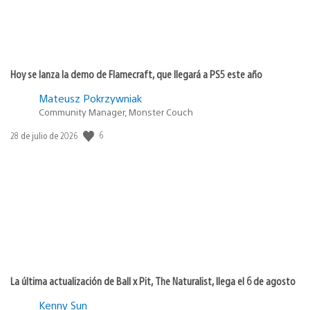
Hoy se lanza la demo de Flamecraft, que llegará a PS5 este año
Mateusz Pokrzywniak
Community Manager, Monster Couch
6
Fecha
28 de julio de 2026
de
publicación:
La última actualización de Ball x Pit, The Naturalist, llega el 6 de agosto
Kenny Sun