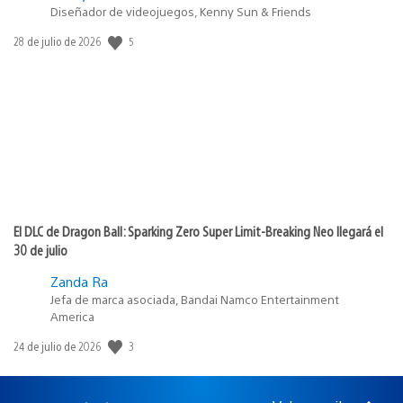
Diseñador de videojuegos, Kenny Sun & Friends
5
Fecha
28 de julio de 2026
de
publicación:
El DLC de Dragon Ball: Sparking Zero Super Limit-Breaking Neo llegará el
30 de julio
Zanda Ra
Jefa de marca asociada, Bandai Namco Entertainment
America
3
Fecha
24 de julio de 2026
de
publicación: