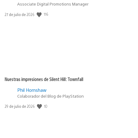
Associate Digital Promotions Manager
116
Fecha
27 de julio de 2026
de
publicación:
Nuestras impresiones de Silent Hill: Townfall
Phil Hornshaw
Colaborador del Blog de PlayStation
10
Fecha
29 de julio de 2026
de
publicación: