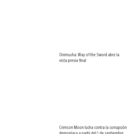
Onimusha: Way of the Sword abre la
vista previa final
Crimson Moon lucha contra la corrupción
demoníaca a partir del 1 de septiembre