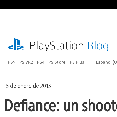
Ir
al
contenido
playstation.com
PlayStation
.Blog
PS5
PS VR2
PS4
PS Store
PS Plus
Español (U
Seleccion
Región
una
actual:
región
15 de enero de 2013
Defiance: un shoo