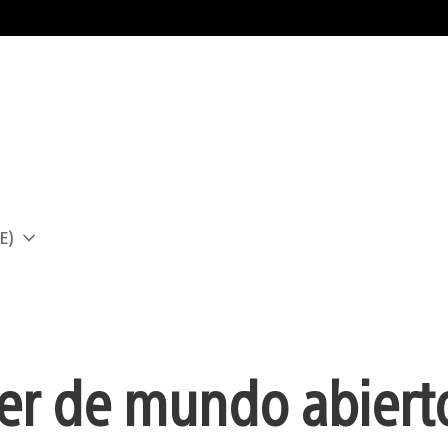
E)
a
ter de mundo abiert