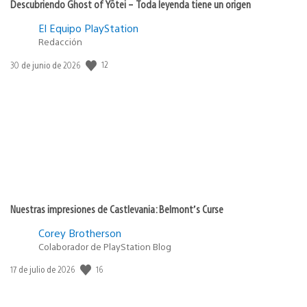
Descubriendo Ghost of Yōtei – Toda leyenda tiene un origen
El Equipo PlayStation
Redacción
12
Fecha
30 de junio de 2026
de
publicación:
Nuestras impresiones de Castlevania: Belmont’s Curse
Corey Brotherson
Colaborador de PlayStation Blog
16
Fecha
17 de julio de 2026
de
publicación: