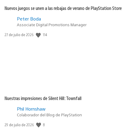
Nuevos juegos se unen a las rebajas de verano de PlayStation Store
Peter Boda
Associate Digital Promotions Manager
114
Fecha
27 de julio de 2026
de
publicación:
Nuestras impresiones de Silent Hill: Townfall
Phil Hornshaw
Colaborador del Blog de PlayStation
8
Fecha
29 de julio de 2026
de