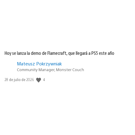
publicación:
Hoy se lanza la demo de Flamecraft, que llegará a PS5 este año
Mateusz Pokrzywniak
Community Manager, Monster Couch
4
Fecha
28 de julio de 2026
de
publicación: