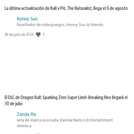
La última actualización de Ball x Pit, The Naturalist, llega el 6 de agosto
Kenny Sun
Diseñador de videojuegos, Kenny Sun & Friends
3
Fecha
28 de julio de 2026
de
publicación:
El DLC de Dragon Ball: Sparking Zero Super Limit-Breaking Neo llegará el
30 de julio
Zanda Ra
Jefa de marca asociada, Bandai Namco Entertainment
America