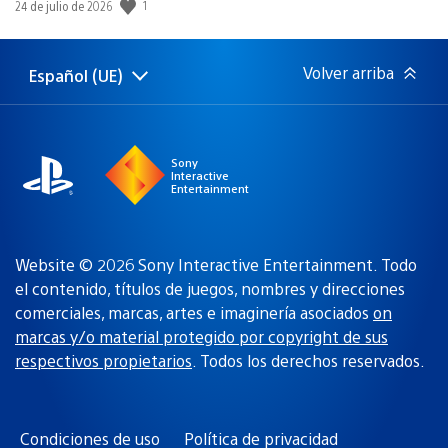
1
Fecha
24 de julio de 2026
de
publicación:
Volver arriba
Español (UE)
Selecciona
Región
una
actual:
región
Sony
Interactive
Entertainment
Website © 2026 Sony Interactive Entertainment. Todo
el contenido, títulos de juegos, nombres y direcciones
comerciales, marcas, artes e imaginería asociados
on
marcas y/o material protegido por copyright de sus
respectivos propietarios
. Todos los derechos reservados.
Condiciones de uso
Política de privacidad