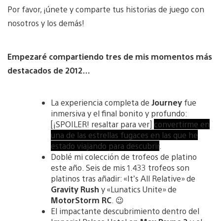
Por favor, ¡únete y comparte tus historias de juego con
nosotros y los demás!
Empezaré compartiendo tres de mis momentos más
destacados de 2012…
La experiencia completa de
Journey
fue
inmersiva y el final bonito y profundo:
[¡SPOILER! resaltar para ver]
convertirme en
una de las estrellas fugaces en las que he
estado viajando para descubrir
.
Doblé mi colección de trofeos de platino
este año. Seis de mis 1.433 trofeos son
platinos tras añadir: «It’s All Relative» de
Gravity Rush
y «Lunatics Unite» de
MotorStorm RC
. 😉
El impactante descubrimiento dentro del