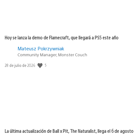
Hoy se lanza la demo de Flamecraft, que llegará a PS5 este año
Mateusz Pokrzywniak
Community Manager, Monster Couch
5
Fecha
28 de julio de 2026
de
publicación:
La última actualización de Ball x Pit, The Naturalist, llega el 6 de agosto