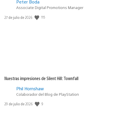
Peter Boda
Associate Digital Promotions Manager
115
Fecha
27 de julio de 2026
de
publicación:
Nuestras impresiones de Silent Hill: Townfall
Phil Hornshaw
Colaborador del Blog de PlayStation
9
Fecha
29 de julio de 2026
de
publicación: