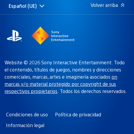
Volver arriba
Español (UE)
Selecciona
Región
una
actual:
región
Sony
Interactive
Entertainment
Website © 2026 Sony Interactive Entertainment. Todo
el contenido, títulos de juegos, nombres y direcciones
comerciales, marcas, artes e imaginería asociados
on
marcas y/o material protegido por copyright de sus
respectivos propietarios
. Todos los derechos reservados.
Condiciones de uso
Política de privacidad
Información legal