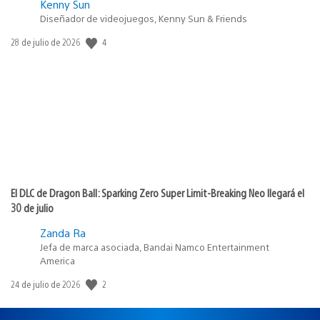
Kenny Sun
Diseñador de videojuegos, Kenny Sun & Friends
4
Fecha
28 de julio de 2026
de
publicación:
El DLC de Dragon Ball: Sparking Zero Super Limit-Breaking Neo llegará el
30 de julio
Zanda Ra
Jefa de marca asociada, Bandai Namco Entertainment
America
2
Fecha
24 de julio de 2026
de
publicación: