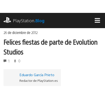
Ir
al
contenido
playstation.com
PlayStation
.Blog
MEN
26 de diciembre de 2012
Felices fiestas de parte de Evolution
Studios
1
0
Eduardo García Prieto
Redactor de PlayStation.es