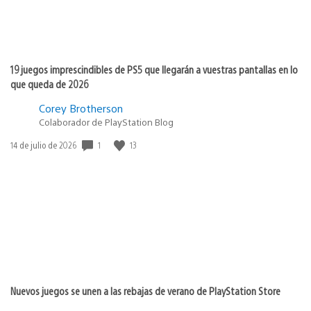
19 juegos imprescindibles de PS5 que llegarán a vuestras pantallas en lo
que queda de 2026
Corey Brotherson
Colaborador de PlayStation Blog
1
13
Fecha
14 de julio de 2026
de
publicación:
Nuevos juegos se unen a las rebajas de verano de PlayStation Store