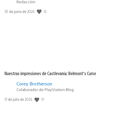
Redacción
12
Fecha
30 de junio de 2026
de
publicación:
Nuestras impresiones de Castlevania: Belmont’s Curse
Corey Brotherson
Colaborador de PlayStation Blog
17
Fecha
17 de julio de 2026
de
publicación: