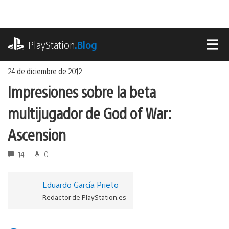
Ir
al
contenido
playstation.com
PlayStation
.Blog
MEN
24 de diciembre de 2012
Impresiones sobre la beta
multijugador de God of War:
Ascension
14
0
Eduardo García Prieto
Redactor de PlayStation.es