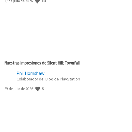
114
Fecha
27 de julio de 2026
de
publicación:
Nuestras impresiones de Silent Hill: Townfall
Phil Hornshaw
Colaborador del Blog de PlayStation
8
Fecha
29 de julio de 2026
de
publicación: