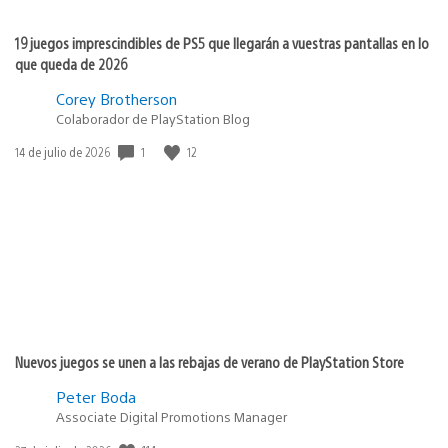
19 juegos imprescindibles de PS5 que llegarán a vuestras pantallas en lo
que queda de 2026
Corey Brotherson
Colaborador de PlayStation Blog
1
12
Fecha
14 de julio de 2026
de
publicación:
Nuevos juegos se unen a las rebajas de verano de PlayStation Store
Peter Boda
Associate Digital Promotions Manager