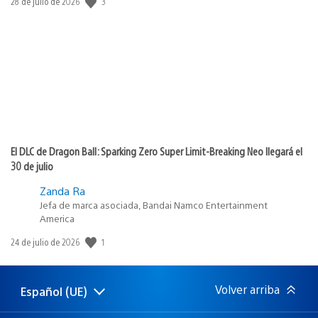
3
Fecha
28 de julio de 2026
de
publicación:
El DLC de Dragon Ball: Sparking Zero Super Limit-Breaking Neo llegará el
30 de julio
Zanda Ra
Jefa de marca asociada, Bandai Namco Entertainment
America
1
Fecha
24 de julio de 2026
de
publicación:
Volver arriba
Español (UE)
Selecciona
Región
una
actual: