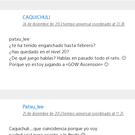
CAQUICHULI
24 de diciembre de 2012 tiempo universal coordinado at 23:28
patxu_lee:
¿te ha tenido enganchado hasta febrero?
¿Has quedado en el nivel 20?
¿De qué juego hablas? Hablas en pasado todo el rato. 🙂
Porque yo estoy jugando a «GOW:Ascension» 🙂
Patxu_lee
25 de diciembre de 2012 tiempo universal coordinado at 11:25
Caquichuli…que cuincidencia porque yo soy
pachuli,jaja!,pero escrito a lo finolis 😉