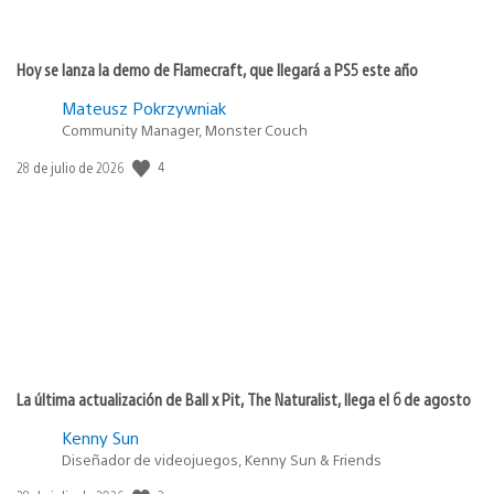
Hoy se lanza la demo de Flamecraft, que llegará a PS5 este año
Mateusz Pokrzywniak
Community Manager, Monster Couch
4
Fecha
28 de julio de 2026
de
publicación:
La última actualización de Ball x Pit, The Naturalist, llega el 6 de agosto
Kenny Sun
Diseñador de videojuegos, Kenny Sun & Friends