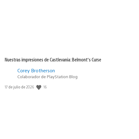
publicación:
Nuestras impresiones de Castlevania: Belmont’s Curse
Corey Brotherson
Colaborador de PlayStation Blog
16
Fecha
17 de julio de 2026
de
publicación: