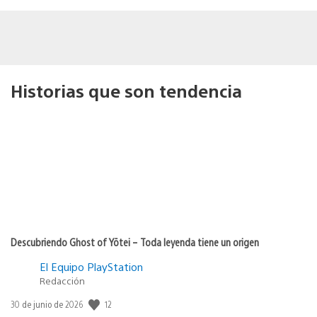
Historias que son tendencia
Descubriendo Ghost of Yōtei – Toda leyenda tiene un origen
El Equipo PlayStation
Redacción
12
Fecha
30 de junio de 2026
de