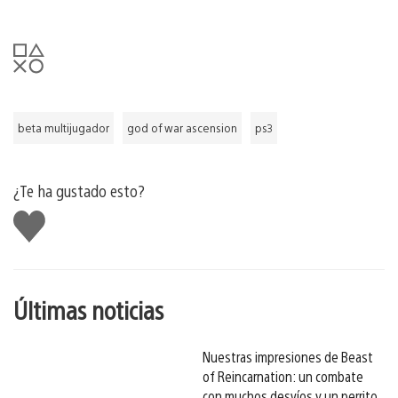
beta multijugador
god of war ascension
ps3
¿Te ha gustado esto?
Me
gusta
esto
Últimas noticias
Nuestras impresiones de Beast
of Reincarnation: un combate
con muchos desvíos y un perrito