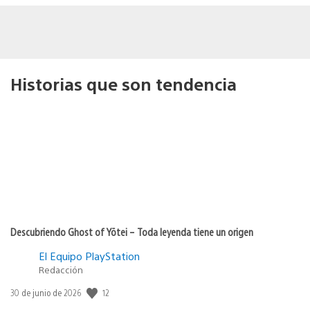
Historias que son tendencia
Descubriendo Ghost of Yōtei – Toda leyenda tiene un origen
El Equipo PlayStation
Redacción
12
Fecha
30 de junio de 2026
de