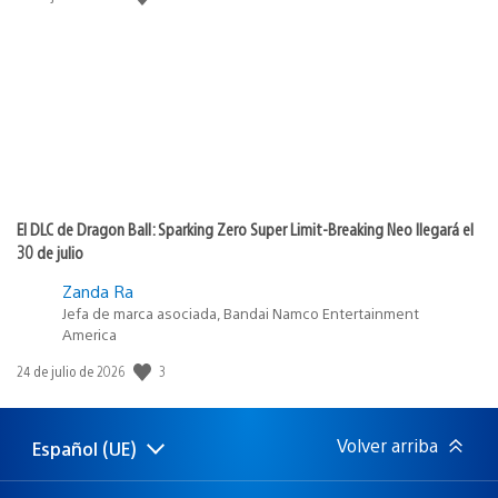
de
publicación:
El DLC de Dragon Ball: Sparking Zero Super Limit-Breaking Neo llegará el
30 de julio
Zanda Ra
Jefa de marca asociada, Bandai Namco Entertainment
America
3
Fecha
24 de julio de 2026
de
publicación:
Volver arriba
Español (UE)
Selecciona
Región
una
actual:
región