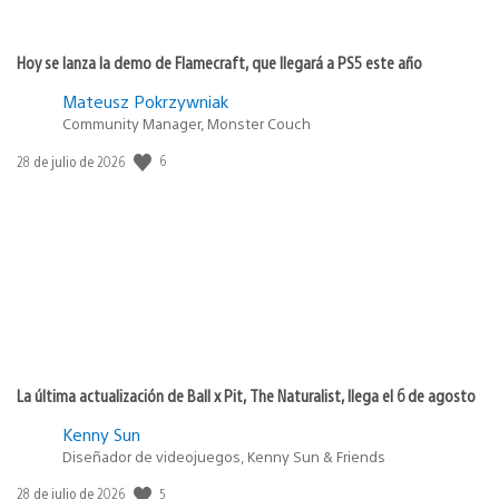
Hoy se lanza la demo de Flamecraft, que llegará a PS5 este año
Mateusz Pokrzywniak
Community Manager, Monster Couch
6
Fecha
28 de julio de 2026
de
publicación:
La última actualización de Ball x Pit, The Naturalist, llega el 6 de agosto
Kenny Sun
Diseñador de videojuegos, Kenny Sun & Friends
5
Fecha
28 de julio de 2026