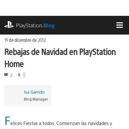
Ir
al
contenido
playstation.com
PlayStation
.Blog
MEN
19 de diciembre de 2012
Rebajas de Navidad en PlayStation
Home
2
0
Isa Garrido
Blog Manager
F
elices Fiestas a todos. Comienzan las navidades y