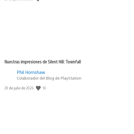
de
publicación:
Nuestras impresiones de Silent Hill: Townfall
Phil Hornshaw
Colaborador del Blog de PlayStation
10
Fecha
29 de julio de 2026
de
publicación: