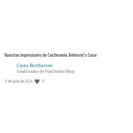
publicación:
Nuestras impresiones de Castlevania: Belmont’s Curse
Corey Brotherson
Colaborador de PlayStation Blog
17
Fecha
17 de julio de 2026
de
publicación: