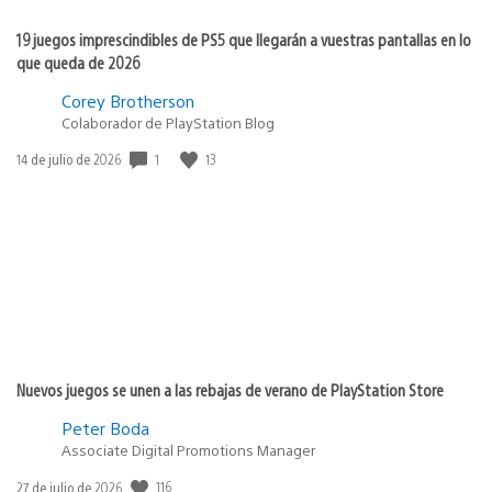
19 juegos imprescindibles de PS5 que llegarán a vuestras pantallas en lo
que queda de 2026
Corey Brotherson
Colaborador de PlayStation Blog
1
13
Fecha
14 de julio de 2026
de
publicación:
Nuevos juegos se unen a las rebajas de verano de PlayStation Store
Peter Boda
Associate Digital Promotions Manager
116
Fecha
27 de julio de 2026