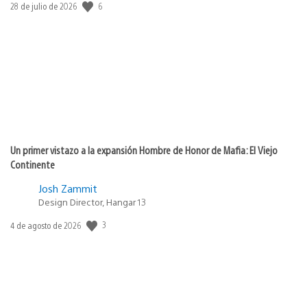
6
Fecha
28 de julio de 2026
de
publicación:
Un primer vistazo a la expansión Hombre de Honor de Mafia: El Viejo
Continente
Josh Zammit
Design Director, Hangar 13
3
Fecha
4 de agosto de 2026
de
publicación: