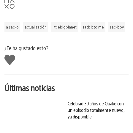
a sacko
actualización
littlebigplanet
sack it to me
sackboy
¿Te ha gustado esto?
Me
gusta
esto
Últimas noticias
Celebrad 30 años de Quake con
un episodio totalmente nuevo,
ya disponible