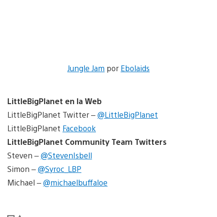
Jungle Jam
por
Ebolaids
LittleBigPlanet en la Web
LittleBigPlanet Twitter –
@LittleBigPlanet
LittleBigPlanet
Facebook
LittleBigPlanet Community Team Twitters
Steven –
@StevenIsbell
Simon –
@Syroc_LBP
Michael –
@michaelbuffaloe