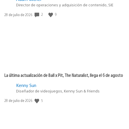
Director de operaciones y adquisición de contenido, SIE
2
9
Fecha
28 de julio de 2026
de
publicación:
La última actualización de Ball x Pit, The Naturalist, llega el 6 de agosto
Kenny Sun
Diseñador de videojuegos, Kenny Sun & Friends
5
Fecha
28 de julio de 2026
de
publicación: