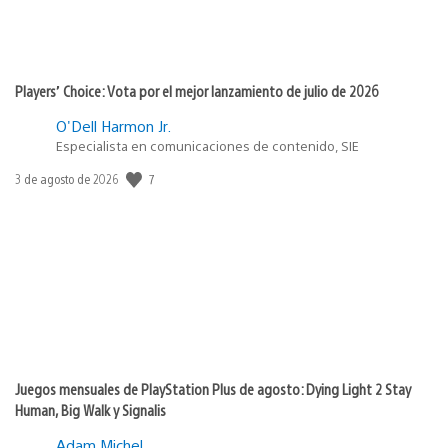
Players’ Choice: Vota por el mejor lanzamiento de julio de 2026
O'Dell Harmon Jr.
Especialista en comunicaciones de contenido, SIE
7
Fecha
3 de agosto de 2026
de
publicación:
Juegos mensuales de PlayStation Plus de agosto: Dying Light 2 Stay
Human, Big Walk y Signalis
Adam Michel