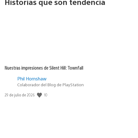
Historias que son tendencia
Nuestras impresiones de Silent Hill: Townfall
Phil Hornshaw
Colaborador del Blog de PlayStation
10
Fecha
29 de julio de 2026
de
publicación: