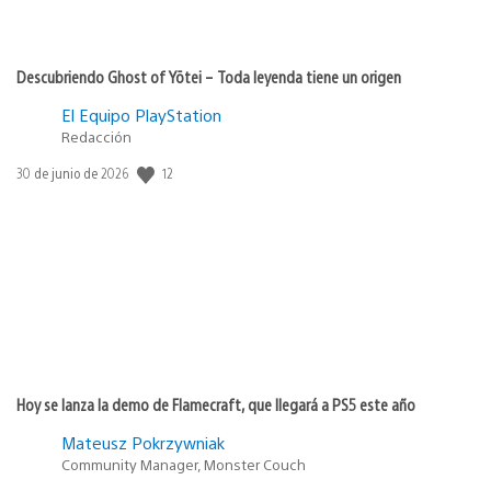
Descubriendo Ghost of Yōtei – Toda leyenda tiene un origen
El Equipo PlayStation
Redacción
12
Fecha
30 de junio de 2026
de
publicación:
Hoy se lanza la demo de Flamecraft, que llegará a PS5 este año
Mateusz Pokrzywniak
Community Manager, Monster Couch