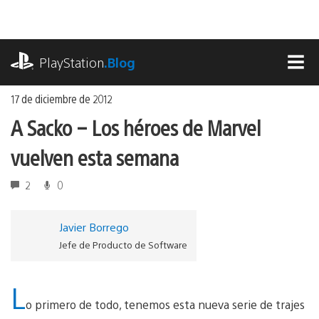
Ir
al
contenido
playstation.com
PlayStation
.Blog
MEN
17 de diciembre de 2012
A Sacko – Los héroes de Marvel
vuelven esta semana
2
0
Javier Borrego
Jefe de Producto de Software
L
o primero de todo, tenemos esta nueva serie de trajes