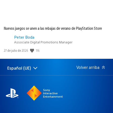
Nuevos juegos se unen a las rebajas de verano de PlayStation Store
Peter Boda
Associate Digital Promotions Manager
116
Fecha
27 de julio de 2026
de
publicación:
Volver arriba
Español (UE)
Selecciona
Región
una
actual:
región
Sony
Interactive
Entertainment