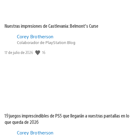
Nuestras impresiones de Castlevania: Belmont’s Curse
Corey Brotherson
Colaborador de PlayStation Blog
16
Fecha
17 de julio de 2026
de
publicación:
19 juegos imprescindibles de PS5 que llegarán a vuestras pantallas en lo
que queda de 2026
Corey Brotherson