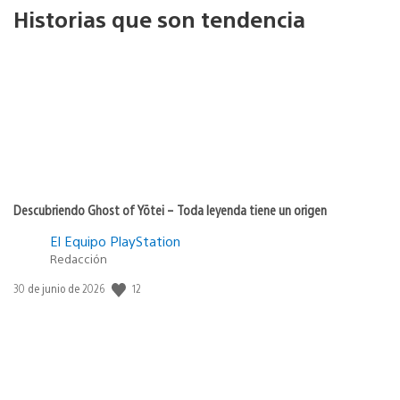
Historias que son tendencia
Descubriendo Ghost of Yōtei – Toda leyenda tiene un origen
El Equipo PlayStation
Redacción
12
Fecha
30 de junio de 2026
de
publicación: