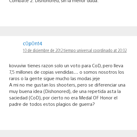
Combate 2: Dishonored, sin la menor duda.
c0p0n14
10 de diciembre de 2012 tiempo universal coordinado at 20:02
kovuviw tienes razon solo un voto para CoD, pero lleva
7,5 millones de copias vendidas… o somos nosotros los
raros o la gente sigue mucho las modas jeje
A mi no me gustan los shooters, pero se diferenciar una
muy buena idea (Dishonored), de una repetida asta la
saciedad (CoD), por cierto no era Medal OF Honor el
padre de todos estos plagios de guerra?