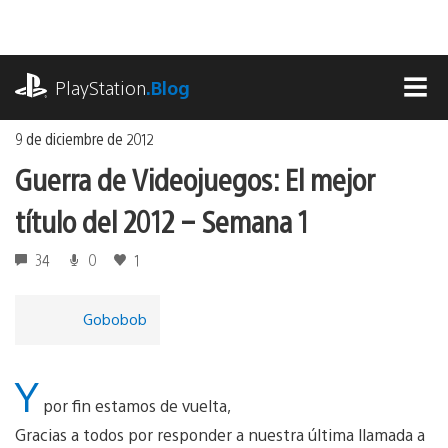
Ir
al
contenido
playstation.com
PlayStation
.Blog
MEN
9 de diciembre de 2012
Guerra de Videojuegos: El mejor
título del 2012 – Semana 1
34
0
1
Gobobob
Y
por fin estamos de vuelta,
Gracias a todos por responder a nuestra última llamada a