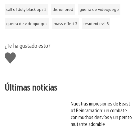
call of duty black ops 2
dishonored
guerra de videojuego
guerra de videojuegos
mass effect 3
resident evil 6
¿Te ha gustado esto?
Me
gusta
esto
Últimas noticias
Nuestras impresiones de Beast
of Reincarnation: un combate
con muchos desvíos y un perrito
mutante adorable