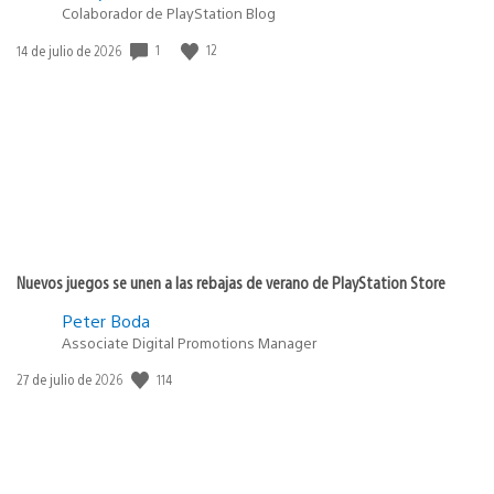
Colaborador de PlayStation Blog
1
12
Fecha
14 de julio de 2026
de
publicación:
Nuevos juegos se unen a las rebajas de verano de PlayStation Store
Peter Boda
Associate Digital Promotions Manager
114
Fecha
27 de julio de 2026
de
publicación: