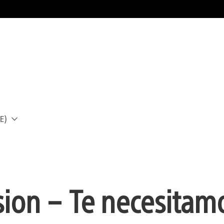
E)
a
ion – Te necesitam