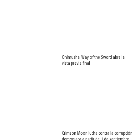
Onimusha: Way of the Sword abre la
vista previa final
Crimson Moon lucha contra la corrupción
demoníaca a partir del 1 de septiembre