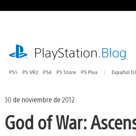
Ir
al
contenido
playstation.com
PlayStation
.Blog
PS5
PS VR2
PS4
PS Store
PS Plus
Español (U
Seleccion
Región
una
actual:
región
30 de noviembre de 2012
God of War: Ascens