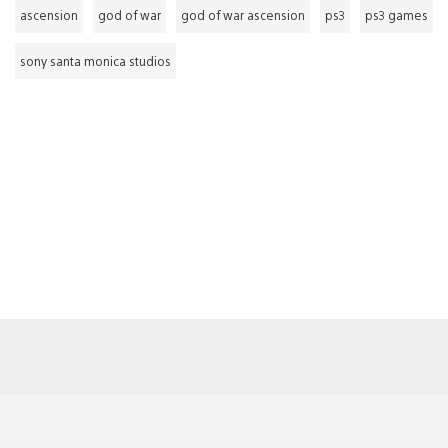
ascension
god of war
god of war ascension
ps3
ps3 games
sony santa monica studios